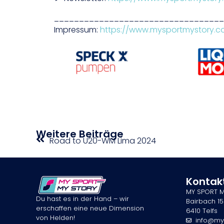
__________________________________
Impressum:
https://www.mysportmystory.
Weitere Beiträge
Road to U20-WM Lima 2024
Kontak
MY SPORT 
Du hast es in der Hand – wir
Bairbach 15
erschaffen eine neue Dimension
6410 Telfs
von Helden!
info@my