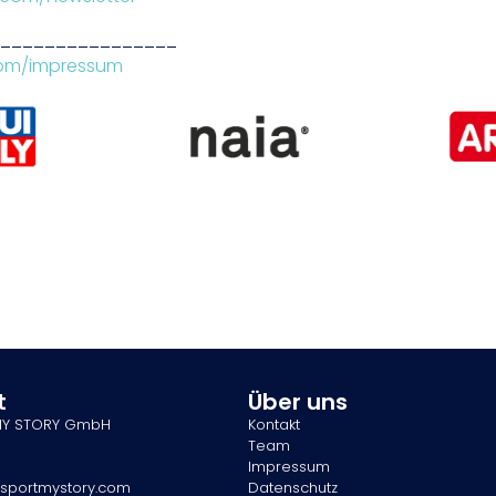
________________
com/impressum
t
Über uns
MY STORY GmbH
Kontakt
Team
Impressum
sportmystory.com
Datenschutz