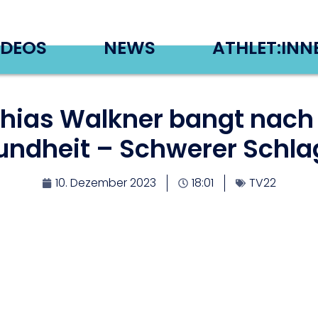
IDEOS
NEWS
ATHLET:INN
ias Walkner bangt nach 
ndheit – Schwerer Schla
10. Dezember 2023
18:01
TV22