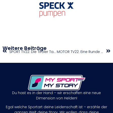
Weitere Beiträge
SPORT TV22: Die Tiroler Taekwondo Meisterschaften 2023 in Telfs – Teil 4
MOTOR TV22: Eine Runde mit Peter Scheyrer auf der Motocross ÖM Strecke beim MSC Rietz
Du hast es in der Hand – wir erschaffen eine neue
Dimension von Helden!
Egal welche Sportart deine Leidenschaft ist – erzähle der
ganzen Welt deine Story. Wir wollen, dass deine