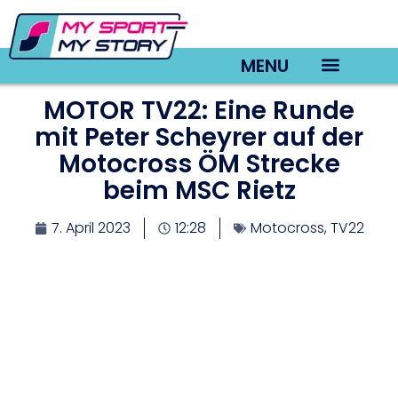
MENU
MOTOR TV22: Eine Runde
TV22 Videos
mit Peter Scheyrer auf der
Motocross ÖM Strecke
beim MSC Rietz
7. April 2023
12:28
Motocross
,
TV22