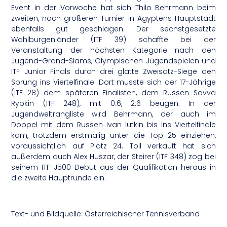
Event in der Vorwoche hat sich Thilo Behrmann beim
zweiten, noch größeren Turnier in Ägyptens Hauptstadt
ebenfalls gut geschlagen. Der sechstgesetzte
Wahlburgenländer (ITF 39) schaffte bei der
Veranstaltung der höchsten Kategorie nach den
Jugend-Grand-Slams, Olympischen Jugendspielen und
ITF Junior Finals durch drei glatte Zweisatz-Siege den
Sprung ins Viertelfinale. Dort musste sich der 17-Jährige
(ITF 28) dem späteren Finalisten, dem Russen Savva
Rybkin (ITF 248), mit 0:6, 2:6 beugen. In der
Jugendweltrangliste wird Behrmann, der auch im
Doppel mit dem Russen Ivan Iutkin bis ins Viertelfinale
kam, trotzdem erstmalig unter die Top 25 einziehen,
voraussichtlich auf Platz 24. Toll verkauft hat sich
außerdem auch Alex Huszar, der Steirer (ITF 348) zog bei
seinem ITF-J500-Debüt aus der Qualifikation heraus in
die zweite Hauptrunde ein.
Text- und Bildquelle: Österreichischer Tennisverband