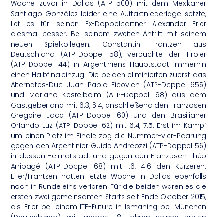
Woche zuvor in Dallas (ATP 500) mit dem Mexikaner
Santiago González leider eine Auftaktniederlage setzte,
lief es für seinen Ex-Doppelpartner Alexander Erler
diesmal besser. Bei seinem zweiten Antritt mit seinem
neuen Spielkollegen, Constantin Frantzen aus
Deutschland (ATP-Doppel 58), verbuchte der Tiroler
(ATP-Doppel 44) in Argentiniens Hauptstadt immerhin
einen Halbfinaleinzug. Die beiden eliminierten zuerst das
Alternates-Duo Juan Pablo Ficovich (ATP-Doppel 655)
und Mariano Kestelboim (ATP-Doppel 198) aus dem
Gastgeberland mit 6:3, 6:4, anschließend den Franzosen
Gregoire Jacq (ATP-Doppel 60) und den Brasilianer
Orlando Luz (ATP-Doppel 62) mit 6:4, 7:5. Erst im Kampf
um einen Platz im Finale zog die Nummer-vier-Paarung
gegen den Argentinier Guido Andreozzi (ATP-Doppel 56)
in dessen Heimatstadt und gegen den Franzosen Théo
Arribagé (ATP-Doppel 68) mit 1:6, 4:6 den Kürzeren.
Erler/Frantzen hatten letzte Woche in Dallas ebenfalls
noch in Runde eins verloren. Für die beiden waren es die
ersten zwei gemeinsamen Starts seit Ende Oktober 2015,
als Erler bei einem ITF-Future in Ismaning bei München
(Deutschland) mit gerade 18 Jahren seinen ersten