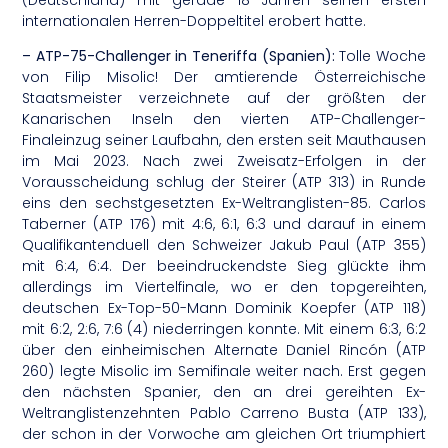
internationalen Herren-Doppeltitel erobert hatte.
– ATP-75-Challenger in Teneriffa (Spanien):
Tolle Woche
von Filip Misolic! Der amtierende Österreichische
Staatsmeister verzeichnete auf der größten der
Kanarischen Inseln den vierten ATP-Challenger-
Finaleinzug seiner Laufbahn, den ersten seit Mauthausen
im Mai 2023. Nach zwei Zweisatz-Erfolgen in der
Vorausscheidung schlug der Steirer (ATP 313) in Runde
eins den sechstgesetzten Ex-Weltranglisten-85. Carlos
Taberner (ATP 176) mit 4:6, 6:1, 6:3 und darauf in einem
Qualifikantenduell den Schweizer Jakub Paul (ATP 355)
mit 6:4, 6:4. Der beeindruckendste Sieg glückte ihm
allerdings im Viertelfinale, wo er den topgereihten,
deutschen Ex-Top-50-Mann Dominik Koepfer (ATP 118)
mit 6:2, 2:6, 7:6 (4) niederringen konnte. Mit einem 6:3, 6:2
über den einheimischen Alternate Daniel Rincón (ATP
260) legte Misolic im Semifinale weiter nach. Erst gegen
den nächsten Spanier, den an drei gereihten Ex-
Weltranglistenzehnten Pablo Carreno Busta (ATP 133),
der schon in der Vorwoche am gleichen Ort triumphiert