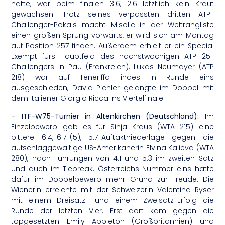
hatte, war beim finalen 3:6, 2:6 letztlich kein Kraut
gewachsen. Trotz seines verpassten dritten ATP-
Challenger-Pokals macht Misolic in der Weltrangliste
einen großen Sprung vorwärts, er wird sich am Montag
auf Position 257 finden. Außerdem erhielt er ein Special
Exempt fürs Hauptfeld des nächstwöchigen ATP-125-
Challengers in Pau (Frankreich). Lukas Neumayer (ATP
218) war auf Teneriffa indes in Runde eins
ausgeschieden, David Pichler gelangte im Doppel mit
dem Italiener Giorgio Ricca ins Viertelfinale.
– ITF-W75-Turnier in Altenkirchen (Deutschland):
Im
Einzelbewerb gab es für Sinja Kraus (WTA 215) eine
bittere 6:4,-6:7-(5), 5:7-Auftaktniederlage gegen die
aufschlaggewaltige US-Amerikanerin Elvina Kalieva (WTA
280), nach Führungen von 4:1 und 5:3 im zweiten Satz
und auch im Tiebreak. Österreichs Nummer eins hatte
dafür im Doppelbewerb mehr Grund zur Freude: Die
Wienerin erreichte mit der Schweizerin Valentina Ryser
mit einem Dreisatz- und einem Zweisatz-Erfolg die
Runde der letzten Vier. Erst dort kam gegen die
topgesetzten Emily Appleton (Großbritannien) und