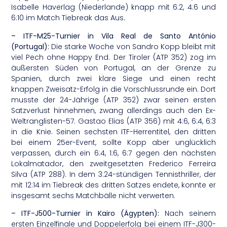
Isabelle Haverlag (Niederlande) knapp mit 6:2, 4:6 und
6:10 im Match Tiebreak das Aus.
– ITF-M25-Turnier in Vila Real de Santo António
(Portugal):
Die starke Woche von Sandro Kopp bleibt mit
viel Pech ohne Happy End. Der Tiroler (ATP 352) zog im
äußersten Süden von Portugal, an der Grenze zu
Spanien, durch zwei klare Siege und einen recht
knappen Zweisatz-Erfolg in die Vorschlussrunde ein. Dort
musste der 24-Jährige (ATP 352) zwar seinen ersten
Satzverlust hinnehmen, zwang allerdings auch den Ex-
Weltranglisten-57. Gastao Elias (ATP 356) mit 4:6, 6:4, 6:3
in die Knie. Seinen sechsten ITF-Herrentitel, den dritten
bei einem 25er-Event, sollte Kopp aber unglücklich
verpassen, durch ein 6:4, 1:6, 6:7 gegen den nächsten
Lokalmatador, den zweitgesetzten Frederico Ferreira
Silva (ATP 288). In dem 3:24-stündigen Tennisthriller, der
mit 12:14 im Tiebreak des dritten Satzes endete, konnte er
insgesamt sechs Matchbälle nicht verwerten.
– ITF-J500-Turnier in Kairo (Ägypten):
Nach seinem
ersten Einzelfinale und Doppelerfolg bei einem ITF-J300-