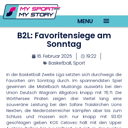
MENU
B2L: Favoritensiege am
TV22 Videos
Sonntag
16. Februar 2025
19:22
Basketball
,
Sport
In der Basketball Zweite Liga setzten sich durchwegs die
Favoriten am Sonntag durch. Im spannendsten Spiel
gewinnen die Mistelbach Mustangs auswärts bei den
Union Deutsch Wagram Alligators knapp mit 76:71. Die
Wörthersee Piraten zeigen drei Viertel lang eine
souveräne Leistung bei den Safare Traiskirchen Lions
NexGen, die Niederösterreicher kämpfen aber bis zum
Schluss und müssen sich nur knapp mit 93:101
geschlagen geben. KOS Celovec hält mit den Upper