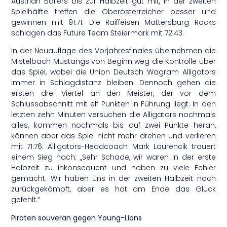
Austrian Ballers bis zur Halbzeit gut mit, in der zweiten
Spielhälfte treffen die Oberösterreicher besser und
gewinnen mit 91:71. Die Raiffeisen Mattersburg Rocks
schlagen das Future Team Steiermark mit 72:43.
In der Neuauflage des Vorjahresfinales übernehmen die
Mistelbach Mustangs von Beginn weg die Kontrolle über
das Spiel, wobei die Union Deutsch Wagram Alligators
immer in Schlagdistanz bleiben. Dennoch gehen die
ersten drei Viertel an den Meister, der vor dem
Schlussabschnitt mit elf Punkten in Führung liegt. In den
letzten zehn Minuten versuchen die Alligators nochmals
alles, kommen nochmals bis auf zwei Punkte heran,
können aber das Spiel nicht mehr drehen und verlieren
mit 71:76. Alligators-Headcoach Mark Laurencik trauert
einem Sieg nach: „Sehr Schade, wir waren in der erste
Halbzeit zu inkonsequent und haben zu viele Fehler
gemacht. Wir haben uns in der zweiten Halbzeit noch
zurückgekämpft, aber es hat am Ende das Glück
gefehlt.“
Piraten souverän gegen Young-Lions