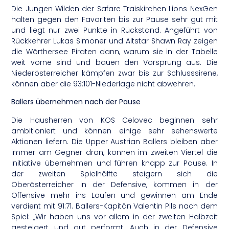
Die Jungen Wilden der Safare Traiskirchen Lions NexGen
halten gegen den Favoriten bis zur Pause sehr gut mit
und liegt nur zwei Punkte in Rückstand. Angeführt von
Rückkehrer Lukas Simoner und Altstar Shawn Ray zeigen
die Wörthersee Piraten dann, warum sie in der Tabelle
weit vorne sind und bauen den Vorsprung aus. Die
Niederösterreicher kämpfen zwar bis zur Schlusssirene,
können aber die 93:101-Niederlage nicht abwehren.
Ballers übernehmen nach der Pause
Die Hausherren von KOS Celovec beginnen sehr
ambitioniert und können einige sehr sehenswerte
Aktionen liefern. Die Upper Austrian Ballers bleiben aber
immer am Gegner dran, können im zweiten Viertel die
Initiative übernehmen und führen knapp zur Pause. In
der zweiten Spielhälfte steigern sich die
Oberösterreicher in der Defensive, kommen in der
Offensive mehr ins Laufen und gewinnen am Ende
verdient mit 91:71. Ballers-Kapitän Valentin Pils nach dem
Spiel: „Wir haben uns vor allem in der zweiten Halbzeit
gesteigert und gut performt. Auch in der Defensive