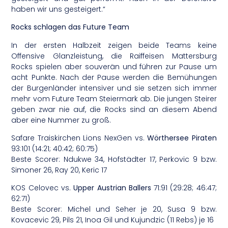
haben wir uns gesteigert.“
Rocks schlagen das Future Team
In der ersten Halbzeit zeigen beide Teams keine
Offensive Glanzleistung, die Raiffeisen Mattersburg
Rocks spielen aber souverän und führen zur Pause um
acht Punkte. Nach der Pause werden die Bemühungen
der Burgenländer intensiver und sie setzen sich immer
mehr vom Future Team Steiermark ab. Die jungen Steirer
geben zwar nie auf, die Rocks sind an diesem Abend
aber eine Nummer zu groß.
Safare Traiskirchen Lions NexGen vs.
Wörthersee Piraten
93:101 (14:21; 40:42; 60:75)
Beste Scorer: Ndukwe 34, Hofstädter 17, Perkovic 9 bzw.
Simoner 26, Ray 20, Keric 17
KOS Celovec vs.
Upper Austrian Ballers
71:91 (29:28; 46:47;
62:71)
Beste Scorer: Michel und Seher je 20, Susa 9 bzw.
Kovacevic 29, Pils 21, Inoa Gil und Kujundzic (11 Rebs) je 16