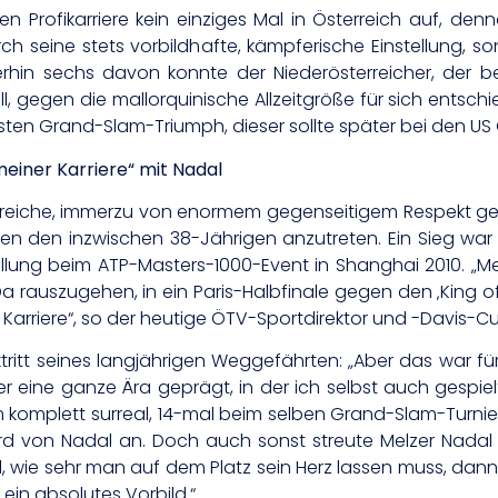
 Profikarriere kein einziges Mal in Österreich auf, den
rch seine stets vorbildhafte, kämpferische Einstellung, s
in sechs davon konnte der Niederösterreicher, der bei
, gegen die mallorquinische Allzeitgröße für sich entsch
sten Grand-Slam-Triumph, dieser sollte später bei den U
einer Karriere“ mit Nadal
ngreiche, immerzu von enormem gegenseitigem Respekt g
egen den inzwischen 38-Jährigen anzutreten. Ein Sieg war 
llung beim ATP-Masters-1000-Event in Shanghai 2010. „Mei
 rauszugehen, in ein Paris-Halbfinale gegen den ‚King of
arriere“, so der heutige ÖTV-Sportdirektor und -Davis-C
itt seines langjährigen Weggefährten: „Aber das war f
r eine ganze Ära geprägt, in der ich selbst auch gespiel
em komplett surreal, 14-mal beim selben Grand-Slam-Turnie
d von Nadal an. Doch auch sonst streute Melzer Nada
ll, wie sehr man auf dem Platz sein Herz lassen muss, da
, ein absolutes Vorbild.“