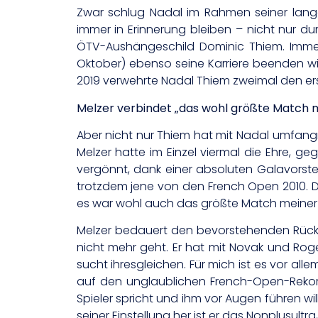
Zwar schlug Nadal im Rahmen seiner langen
immer in Erinnerung bleiben – nicht nur du
ÖTV-Aushängeschild Dominic Thiem. Immerh
Oktober) ebenso seine Karriere beenden will
2019 verwehrte Nadal Thiem zweimal den er
Melzer verbindet „das wohl größte Match m
Aber nicht nur Thiem hat mit Nadal umfa
Melzer hatte im Einzel viermal die Ehre, g
vergönnt, dank einer absoluten Galavorste
trotzdem jene von den French Open 2010. Da
es war wohl auch das größte Match meiner K
Melzer bedauert den bevorstehenden Rücktr
nicht mehr geht. Er hat mit Novak und Roge
sucht ihresgleichen. Für mich ist es vor all
auf den unglaublichen French-Open-Rekor
Spieler spricht und ihm vor Augen führen wi
seiner Einstellung her ist er das Nonplusultra