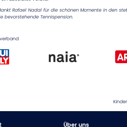
ankt Rafael Nadal für die schönen Momente in den stets
die bevorstehende Tennispension.
isverband
Kinde
t
Über uns