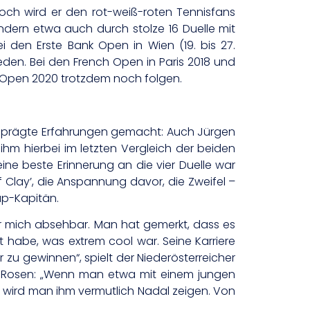
noch wird er den rot-weiß-roten Tennisfans
ondern etwa auch durch stolze 16 Duelle mit
 den Erste Bank Open in Wien (19. bis 27.
ieden. Bei den French Open in Paris 2018 und
S Open 2020 trotzdem noch folgen.
eprägte Erfahrungen gemacht: Auch Jürgen
ihm hierbei im letzten Vergleich der beiden
ne beste Erinnerung an die vier Duelle war
 Clay’, die Anspannung davor, die Zweifel –
up-Kapitän.
ür mich absehbar. Man hat gemerkt, dass es
t habe, was extrem cool war. Seine Karriere
r zu gewinnen“, spielt der Niederösterreicher
l Rosen: „Wenn man etwa mit einem jungen
nn wird man ihm vermutlich Nadal zeigen. Von