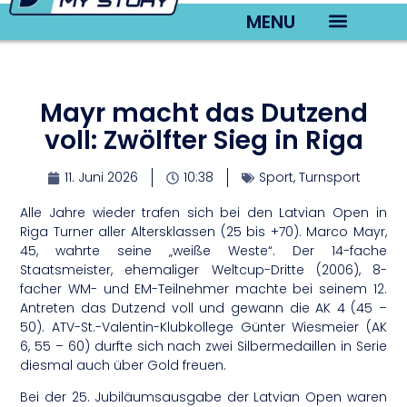
MENU
TV22 Videos
Mayr macht das Dutzend
voll: Zwölfter Sieg in Riga
11. Juni 2026
10:38
Sport
,
Turnsport
Alle Jahre wieder trafen sich bei den Latvian Open in
Riga Turner aller Altersklassen (25 bis +70). Marco Mayr,
45, wahrte seine „weiße Weste“. Der 14-fache
Staatsmeister, ehemaliger Weltcup-Dritte (2006), 8-
facher WM- und EM-Teilnehmer machte bei seinem 12.
Antreten das Dutzend voll und gewann die AK 4 (45 –
50). ATV-St.-Valentin-Klubkollege Günter Wiesmeier (AK
6, 55 – 60) durfte sich nach zwei Silbermedaillen in Serie
diesmal auch über Gold freuen.
Bei der 25. Jubiläumsausgabe der Latvian Open waren