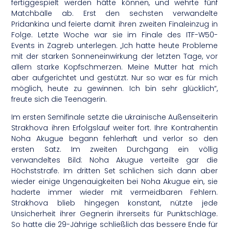
fertiggespielt werden hätte können, und wehrte fünf
Matchbälle ab. Erst den sechsten verwandelte
Pridankina und feierte damit ihren zweiten Finaleinzug in
Folge. Letzte Woche war sie im Finale des ITF-W50-
Events in Zagreb unterlegen. „Ich hatte heute Probleme
mit der starken Sonneneinwirkung der letzten Tage, vor
allem starke Kopfschmerzen. Meine Mutter hat mich
aber aufgerichtet und gestützt. Nur so war es für mich
möglich, heute zu gewinnen. Ich bin sehr glücklich“,
freute sich die Teenagerin.
Im ersten Semifinale setzte die ukrainische Außenseiterin
Strakhova ihren Erfolgslauf weiter fort. Ihre Kontrahentin
Noha Akugue begann fehlerhaft und verlor so den
ersten Satz. Im zweiten Durchgang ein völlig
verwandeltes Bild: Noha Akugue verteilte gar die
Höchststrafe. Im dritten Set schlichen sich dann aber
wieder einige Ungenauigkeiten bei Noha Akugue ein, sie
haderte immer wieder mit vermeidbaren Fehlern.
Strakhova blieb hingegen konstant, nützte jede
Unsicherheit ihrer Gegnerin ihrerseits für Punktschläge.
So hatte die 29-Jährige schließlich das bessere Ende für