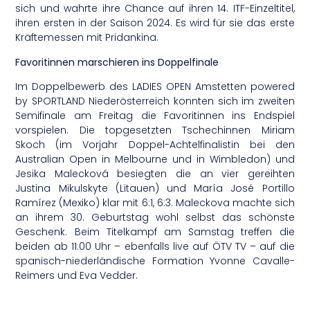
sich und wahrte ihre Chance auf ihren 14. ITF-Einzeltitel,
ihren ersten in der Saison 2024. Es wird für sie das erste
Kräftemessen mit Pridankina.
Favoritinnen marschieren ins Doppelfinale
Im Doppelbewerb des LADIES OPEN Amstetten powered
by SPORTLAND Niederösterreich konnten sich im zweiten
Semifinale am Freitag die Favoritinnen ins Endspiel
vorspielen. Die topgesetzten Tschechinnen Miriam
Skoch (im Vorjahr Doppel-Achtelfinalistin bei den
Australian Open in Melbourne und in Wimbledon) und
Jesika Malecková besiegten die an vier gereihten
Justina Mikulskyte (Litauen) und María José Portillo
Ramírez (Mexiko) klar mit 6:1, 6:3. Maleckova machte sich
an ihrem 30. Geburtstag wohl selbst das schönste
Geschenk. Beim Titelkampf am Samstag treffen die
beiden ab 11:00 Uhr – ebenfalls live auf ÖTV TV – auf die
spanisch-niederländische Formation Yvonne Cavalle-
Reimers und Eva Vedder.