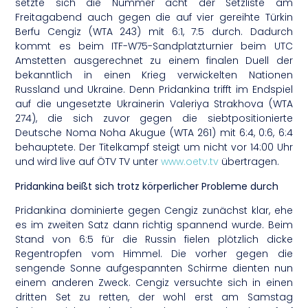
setzte sich die Nummer acht der Setzliste am
Freitagabend auch gegen die auf vier gereihte Türkin
Berfu Cengiz (WTA 243) mit 6:1, 7:5 durch. Dadurch
kommt es beim ITF-W75-Sandplatzturnier beim UTC
Amstetten ausgerechnet zu einem finalen Duell der
bekanntlich in einen Krieg verwickelten Nationen
Russland und Ukraine. Denn Pridankina trifft im Endspiel
auf die ungesetzte Ukrainerin Valeriya Strakhova (WTA
274), die sich zuvor gegen die siebtpositionierte
Deutsche Noma Noha Akugue (WTA 261) mit 6:4, 0:6, 6:4
behauptete. Der Titelkampf steigt um nicht vor 14:00 Uhr
und wird live auf ÖTV TV unter
www.oetv.tv
übertragen.
Pridankina beißt sich trotz körperlicher Probleme durch
Pridankina dominierte gegen Cengiz zunächst klar, ehe
es im zweiten Satz dann richtig spannend wurde. Beim
Stand von 6:5 für die Russin fielen plötzlich dicke
Regentropfen vom Himmel. Die vorher gegen die
sengende Sonne aufgespannten Schirme dienten nun
einem anderen Zweck. Cengiz versuchte sich in einen
dritten Set zu retten, der wohl erst am Samstag