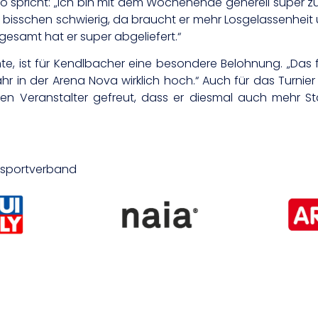
edo spricht: „Ich bin mit dem Wochenende generell super zufr
in bisschen schwierig, da braucht er mehr Losgelassenheit
gesamt hat er super abgeliefert.“
hte, ist für Kendlbacher eine besondere Belohnung. „Das 
ahr in der Arena Nova wirklich hoch.“ Auch für das Turnie
 den Veranstalter gefreut, dass er diesmal auch mehr Sta
desportverband