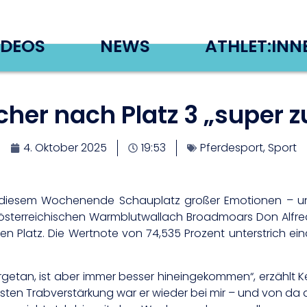
IDEOS
NEWS
ATHLET:INN
her nach Platz 3 „super z
4. Oktober 2025
19:53
Pferdesport
,
Sport
 diesem Wochenende Schauplatz großer Emotionen – und 
 österreichischen Warmblutwallach Broadmoars Don Alfred
Platz. Die Wertnote von 74,535 Prozent unterstrich eindru
getan, ist aber immer besser hineingekommen“, erzählt K
n Trabverstärkung war er wieder bei mir – und von da an h