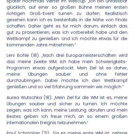
später nochmals Vierter im Weltcup: „Ich bin unfassbar
glücklich, auf einer so großen Bühne meinen ersten
richtigen Groß-Event turnen zu dürfen. Realistisch
gesehen kann ich es bestenfalls in die Nähe von Finals
schaffen. Daher geht es für mich darum, einfach das
gut zu präsentieren, was ich vorbereitet habe und den
Wettkampf zu genießen. Und ich möchte etwas für die
kommenden Jahre mitnehmen.“
Leni Bohle (18): „Nach drei Europameisterschaften wird
das meine zweite WM. Ich habe mein Schwierigkeits-
Programm etwas aufgestockt. Mein Ziel ist es daher,
meine Übungen sauber und ohne Fehler
durchzubringen. Dabei möchte ich den Wettkampf
genießen und so viel Erfahrung sammeln wie möglich.“
Aurea Wutschka (18): „Mein Ziel für die WM ist es, meine
Übungen sauber und sicher zu turnen. Ich möchte
zeigen, was ich kann, meine Leistung abrufen und mein
Bestes geben. Ich freue mich, an so einem großen
internationalen Ereignis teilzunehmen.“
Paul Schmölzer (21): „Da es meine erste WM ist, nehme