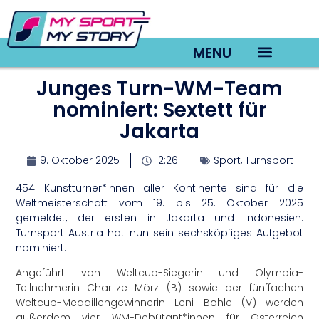
MENU
Junges Turn-WM-Team
TV22 Videos
nominiert: Sextett für
Jakarta
9. Oktober 2025
12:26
Sport
,
Turnsport
454 Kunstturner*innen aller Kontinente sind für die
Weltmeisterschaft vom 19. bis 25. Oktober 2025
gemeldet, der ersten in Jakarta und Indonesien.
Turnsport Austria hat nun sein sechsköpfiges Aufgebot
nominiert.
Angeführt von Weltcup-Siegerin und Olympia-
Teilnehmerin
Charlize Mörz
(B) sowie der fünffachen
Weltcup-Medaillengewinnerin
Leni Bohle
(V) werden
außerdem vier WM-Debütant*innen für Österreich