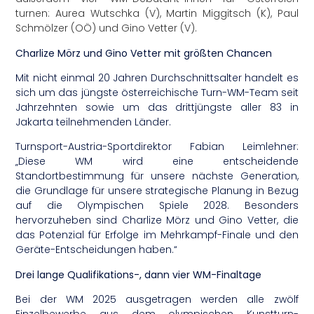
turnen:
Aurea Wutschka
(V),
Martin Miggitsch
(K),
Paul
Schmölzer
(OÖ) und
Gino Vetter
(V).
Charlize Mörz und Gino Vetter mit größten Chancen
Mit nicht einmal 20 Jahren Durchschnittsalter handelt es
sich um das jüngste österreichische Turn-WM-Team seit
Jahrzehnten sowie um das drittjüngste aller 83 in
Jakarta teilnehmenden Länder.
Turnsport-Austria-Sportdirektor Fabian Leimlehner:
„Diese WM wird eine entscheidende
Standortbestimmung für unsere nächste Generation,
die Grundlage für unsere strategische Planung in Bezug
auf die Olympischen Spiele 2028. Besonders
hervorzuheben sind Charlize Mörz und Gino Vetter, die
das Potenzial für Erfolge im Mehrkampf-Finale und den
Geräte-Entscheidungen haben.“
Drei lange Qualifikations-, dann vier WM-Finaltage
Bei der WM 2025 ausgetragen werden alle zwölf