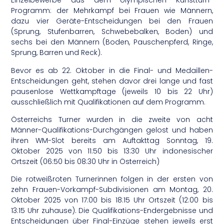
Einzelbewerbe aus dem olympischen Kunstturn-
Programm: der Mehrkampf bei Frauen wie Männern,
dazu vier Geräte-Entscheidungen bei den Frauen
(Sprung, Stufenbarren, Schwebebalken, Boden) und
sechs bei den Männern (Boden, Pauschenpferd, Ringe,
Sprung, Barren und Reck).
Bevor es ab 22. Oktober in die Final- und Medaillen-
Entscheidungen geht, stehen davor drei lange und fast
pausenlose Wettkampftage (jeweils 10 bis 22 Uhr)
ausschließlich mit Qualifikationen auf dem Programm.
Österreichs Turner wurden in die zweite von acht
Männer-Qualifikations-Durchgängen gelost und haben
ihren WM-Slot bereits am Auftakttag Sonntag, 19.
Oktober 2025 von 11:50 bis 13:30 Uhr indonesischer
Ortszeit (06:50 bis 08:30 Uhr in Österreich)
Die rotweißroten Turnerinnen folgen in der ersten von
zehn Frauen-Vorkampf-Subdivisionen am Montag, 20.
Oktober 2025 von 17:00 bis 18:15 Uhr Ortszeit (12:00 bis
13:15 Uhr zuhause). Die Qualifikations-Endergebnisse und
Entscheidungen über Final-Einzüge stehen jeweils erst