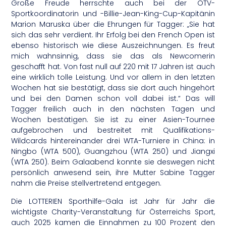
Große Freude herrschte auch bei der ÖTV-
Sportkoordinatorin und -Billie-Jean-King-Cup-Kapitänin
Marion Maruska über die Ehrungen für Tagger: „Sie hat
sich das sehr verdient. Ihr Erfolg bei den French Open ist
ebenso historisch wie diese Auszeichnungen. Es freut
mich wahnsinnig, dass sie das als Newcomerin
geschafft hat. Von fast null auf 220 mit 17 Jahren ist auch
eine wirklich tolle Leistung. Und vor allem in den letzten
Wochen hat sie bestätigt, dass sie dort auch hingehört
und bei den Damen schon voll dabei ist.“ Das will
Tagger freilich auch in den nächsten Tagen und
Wochen bestätigen. Sie ist zu einer Asien-Tournee
aufgebrochen und bestreitet mit Qualifikations-
Wildcards hintereinander drei WTA-Turniere in China: in
Ningbo (WTA 500), Guangzhou (WTA 250) und Jiangxi
(WTA 250). Beim Galaabend konnte sie deswegen nicht
persönlich anwesend sein, ihre Mutter Sabine Tagger
nahm die Preise stellvertretend entgegen.
Die LOTTERIEN Sporthilfe-Gala ist Jahr für Jahr die
wichtigste Charity-Veranstaltung für Österreichs Sport,
auch 2025 kamen die Einnahmen zu 100 Prozent den