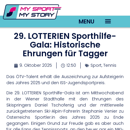
MENU
29. LOTTERIEN Sporthilfe-
TV22 Videos
Gala: Historische
Ehrungen für Tagger
9. Oktober 2025
12:50
Sport
,
Tennis
Das ÖTV-Talent erhält die Auszeichnung zur Aufsteigerin
des Jahres 2025 und den ISS-Jugendsportpreis.
Die 29. LOTTERIEN Sporthilfe-Gala ist am Mittwochabend
in der Wiener Stadthalle mit den Ehrungen des
Skispringers Daniel Tschofenig und der mittlerweile
zurückgetretenen Ski-Alpin-Fahrerin Stephanie Venier zu
Österreichs Sportler:in des Jahres 2025 zu Ende
gegangen. Einigen Grund zur Freude gab es aber auch
für alle Fans des Tennissports, an den heuer gar ein NIKI-