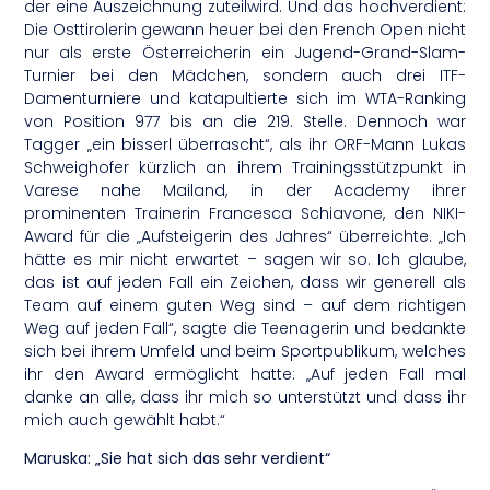
der eine Auszeichnung zuteilwird. Und das hochverdient:
Die Osttirolerin gewann heuer bei den French Open nicht
nur als erste Österreicherin ein Jugend-Grand-Slam-
Turnier bei den Mädchen, sondern auch drei ITF-
Damenturniere und katapultierte sich im WTA-Ranking
von Position 977 bis an die 219. Stelle. Dennoch war
Tagger „ein bisserl überrascht“, als ihr ORF-Mann Lukas
Schweighofer kürzlich an ihrem Trainingsstützpunkt in
Varese nahe Mailand, in der Academy ihrer
prominenten Trainerin Francesca Schiavone, den NIKI-
Award für die „Aufsteigerin des Jahres“ überreichte. „Ich
hätte es mir nicht erwartet – sagen wir so. Ich glaube,
das ist auf jeden Fall ein Zeichen, dass wir generell als
Team auf einem guten Weg sind – auf dem richtigen
Weg auf jeden Fall“, sagte die Teenagerin und bedankte
sich bei ihrem Umfeld und beim Sportpublikum, welches
ihr den Award ermöglicht hatte: „Auf jeden Fall mal
danke an alle, dass ihr mich so unterstützt und dass ihr
mich auch gewählt habt.“
Maruska: „Sie hat sich das sehr verdient“