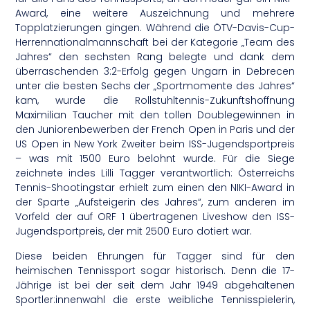
Award, eine weitere Auszeichnung und mehrere
Topplatzierungen gingen. Während die ÖTV-Davis-Cup-
Herrennationalmannschaft bei der Kategorie „Team des
Jahres“ den sechsten Rang belegte und dank dem
überraschenden 3:2-Erfolg gegen Ungarn in Debrecen
unter die besten Sechs der „Sportmomente des Jahres“
kam, wurde die Rollstuhltennis-Zukunftshoffnung
Maximilian Taucher mit den tollen Doublegewinnen in
den Juniorenbewerben der French Open in Paris und der
US Open in New York Zweiter beim ISS-Jugendsportpreis
– was mit 1500 Euro belohnt wurde. Für die Siege
zeichnete indes Lilli Tagger verantwortlich: Österreichs
Tennis-Shootingstar erhielt zum einen den NIKI-Award in
der Sparte „Aufsteigerin des Jahres“, zum anderen im
Vorfeld der auf ORF 1 übertragenen Liveshow den ISS-
Jugendsportpreis, der mit 2500 Euro dotiert war.
Diese beiden Ehrungen für Tagger sind für den
heimischen Tennissport sogar historisch. Denn die 17-
Jährige ist bei der seit dem Jahr 1949 abgehaltenen
Sportler:innenwahl die erste weibliche Tennisspielerin,