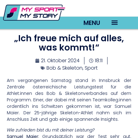
MENU
„Ich freue mich auf alles,
TV22 Videos
was kommt!“
21. Oktober 2024
18:11
Bob & Skeleton
,
Sport
Am vergangenen Samstag stand in Innsbruck der
Zentrale österreichische Leistungstest für die
Athlet:innen des Bob & Skeletonverbandes auf dem
Programm. Einer, der dabei mit seinen Teamkolleg:innen
ordentlich ins Schwitzen gekommen ist, war Samuel
Maier. Der 25-jährige Skeleton-Athlet nahm sich im
Anschluss Zeit und gab einige spannende Insights.
Wie zufrieden bist du mit deiner Leistung?
Samuel Maier:
Grundsätzlich war der Test sehr gut.