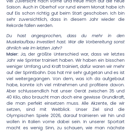
viel Zuversicht nach vorne und freue mich auf die neue
Saison. Auch in Oberhof vor rund einem Monat habe ich
auf Eis schon richtig gut beim Start geschoben. Ich bin
sehr zuversichtlich, dass in diesem Jahr wieder die
Rekorde fallen werden.
Du hast angesprochen, dass du mehr in den
Muskelaufbau investiert hast. War die Vorbereitung sonst
ähnlich wie im letzten Jahr?
Maier:
Ja, der größte Unterschied war, dass wir letztes
Jahr wie Sprinter trainiert haben. Wir haben ein bisschen
weniger Umfang und Kraft trainiert, dafür waren wir mehr
auf der Sprintbahn. Das hat mir sehr gutgetan und es ist
viel weitergegangen. Von dem, was ich da aufgebaut
habe, konnte ich viel mitnehmen und profitiere davon.
Aber schlussendlich hat unser Gerät zwischen 35 und
40 Kilo, also braucht man doch eine gewisse Grundkraft,
die man perfekt einsetzen muss. Alle Akzente, die wir
setzen, sind mit Weitblick. Unser Ziel sind die
Olympischen Spiele 2026, darauf trainieren wir hin und
wollen in Italien vorne dabei sein. In unserer Sportart
macht es wenig Sinn, zu schauen, wie man nächste