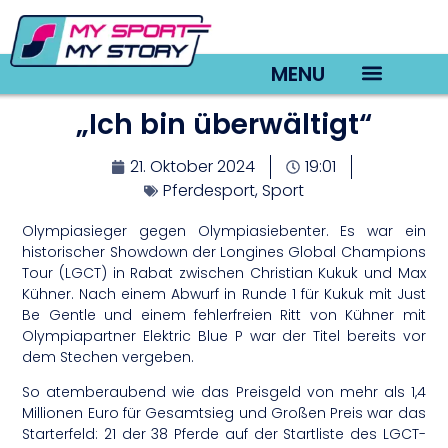
MENU
„Ich bin überwältigt“
TV22 Videos
21. Oktober 2024
19:01
Pferdesport
,
Sport
Olympiasieger gegen Olympiasiebenter. Es war ein
historischer Showdown der Longines Global Champions
Tour (LGCT) in Rabat zwischen Christian Kukuk und Max
Kühner. Nach einem Abwurf in Runde 1 für Kukuk mit Just
Be Gentle und einem fehlerfreien Ritt von Kühner mit
Olympiapartner Elektric Blue P war der Titel bereits vor
dem Stechen vergeben.
So atemberaubend wie das Preisgeld von mehr als 1,4
Millionen Euro für Gesamtsieg und Großen Preis war das
Starterfeld: 21 der 38 Pferde auf der Startliste des LGCT-