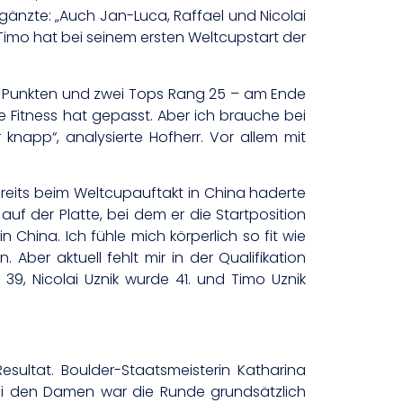
änzte: „Auch Jan-Luca, Raffael und Nicolai
Timo hat bei seinem ersten Weltcupstart der
,4 Punkten und zwei Tops Rang 25 – am Ende
e Fitness hat gepasst. Aber ich brauche bei
napp“, analysierte Hofherr. Vor allem mit
reits beim Weltcupauftakt in China haderte
 auf der Platte, bei dem er die Startposition
n China. Ich fühle mich körperlich so fit wie
ber aktuell fehlt mir in der Qualifikation
g 39, Nicolai Uznik wurde 41. und Timo Uznik
ultat. Boulder-Staatsmeisterin Katharina
Bei den Damen war die Runde grundsätzlich