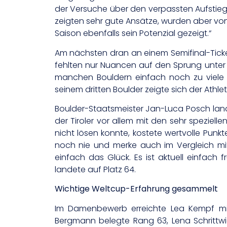
der Versuche über den verpassten Aufstieg
zeigten sehr gute Ansätze, wurden aber von
Saison ebenfalls sein Potenzial gezeigt.“
Am nächsten dran an einem Semifinal-Ticke
fehlten nur Nuancen auf den Sprung unter d
manchen Bouldern einfach noch zu viele u
seinem dritten Boulder zeigte sich der Athle
Boulder-Staatsmeister Jan-Luca Posch land
der Tiroler vor allem mit den sehr spezielle
nicht lösen konnte, kostete wertvolle Punkte
noch nie und merke auch im Vergleich mit 
einfach das Glück. Es ist aktuell einfach f
landete auf Platz 64.
Wichtige Weltcup-Erfahrung gesammelt
Im Damenbewerb erreichte Lea Kempf mit 
Bergmann belegte Rang 63, Lena Schrittwi