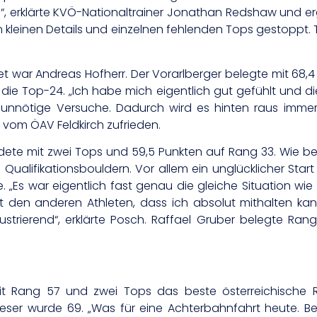
“, erklärte KVÖ-Nationaltrainer Jonathan Redshaw und erg
 kleinen Details und einzelnen fehlenden Tops gestoppt. 
t war Andreas Hofherr. Der Vorarlberger belegte mit 68
ie Top-24. „Ich habe mich eigentlich gut gefühlt und di
nnötige Versuche. Dadurch wird es hinten raus immer k
t vom ÖAV Feldkirch zufrieden.
ete mit zwei Tops und 59,5 Punkten auf Rang 33. Wie be
n Qualifikationsbouldern. Vor allem ein unglücklicher Start
. „Es war eigentlich fast genau die gleiche Situation wie i
den anderen Athleten, dass ich absolut mithalten kann. A
rustrierend“, erklärte Posch. Raffael Gruber belegte Ran
Rang 57 und zwei Tops das beste österreichische Res
eser wurde 69. „Was für eine Achterbahnfahrt heute. 