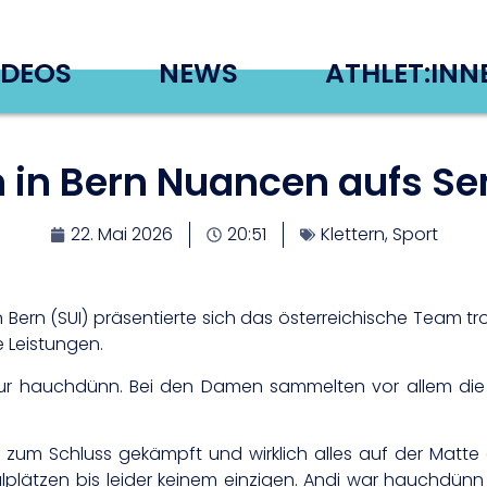
IDEOS
NEWS
ATHLET:INN
n in Bern Nuancen aufs Se
22. Mai 2026
20:51
Klettern
,
Sport
 Bern (SUI) präsentierte sich das österreichische Team tr
 Leistungen.
ur hauchdünn. Bei den Damen sammelten vor allem die j
s zum Schluss gekämpft und wirklich alles auf der Matte
plätzen bis leider keinem einzigen. Andi war hauchdünn