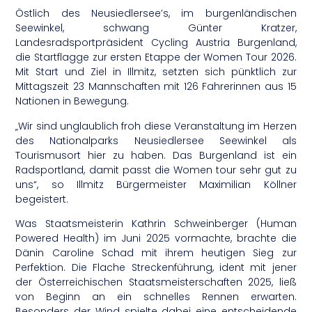
Östlich des Neusiedlersee’s, im burgenländischen
Seewinkel, schwang Günter Kratzer,
Landesradsportpräsident Cycling Austria Burgenland,
die Startflagge zur ersten Etappe der Women Tour 2026.
Mit Start und Ziel in Illmitz, setzten sich pünktlich zur
Mittagszeit 23 Mannschaften mit 126 Fahrerinnen aus 15
Nationen in Bewegung.
„Wir sind unglaublich froh diese Veranstaltung im Herzen
des Nationalparks Neusiedlersee Seewinkel als
Tourismusort hier zu haben. Das Burgenland ist ein
Radsportland, damit passt die Women tour sehr gut zu
uns“, so Illmitz Bürgermeister Maximilian Köllner
begeistert.
Was Staatsmeisterin Kathrin Schweinberger (Human
Powered Health) im Juni 2025 vormachte, brachte die
Dänin Caroline Schad mit ihrem heutigen Sieg zur
Perfektion. Die Flache Streckenführung, ident mit jener
der Österreichischen Staatsmeisterschaften 2025, ließ
von Beginn an ein schnelles Rennen erwarten.
Besonders der Wind spielte dabei eine entscheidende