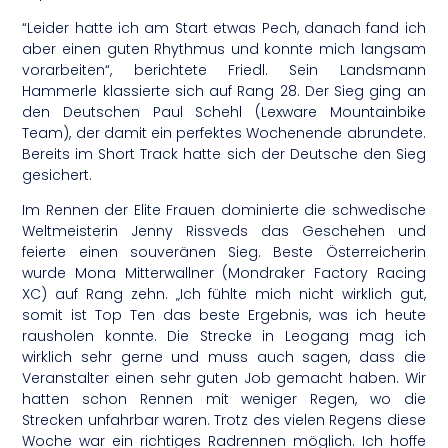
“Leider hatte ich am Start etwas Pech, danach fand ich
aber einen guten Rhythmus und konnte mich langsam
vorarbeiten“, berichtete Friedl. Sein Landsmann
Hammerle klassierte sich auf Rang 28. Der Sieg ging an
den Deutschen Paul Schehl (Lexware Mountainbike
Team), der damit ein perfektes Wochenende abrundete.
Bereits im Short Track hatte sich der Deutsche den Sieg
gesichert.
Im Rennen der Elite Frauen dominierte die schwedische
Weltmeisterin Jenny Rissveds das Geschehen und
feierte einen souveränen Sieg. Beste Österreicherin
wurde Mona Mitterwallner (Mondraker Factory Racing
XC) auf Rang zehn. „Ich fühlte mich nicht wirklich gut,
somit ist Top Ten das beste Ergebnis, was ich heute
rausholen konnte. Die Strecke in Leogang mag ich
wirklich sehr gerne und muss auch sagen, dass die
Veranstalter einen sehr guten Job gemacht haben. Wir
hatten schon Rennen mit weniger Regen, wo die
Strecken unfahrbar waren. Trotz des vielen Regens diese
Woche war ein richtiges Radrennen möglich. Ich hoffe