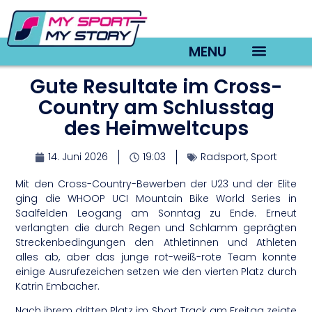
MENU
Gute Resultate im Cross-
TV22 Videos
Country am Schlusstag
des Heimweltcups
14. Juni 2026
19:03
Radsport
,
Sport
Mit den Cross-Country-Bewerben der U23 und der Elite
ging die WHOOP UCI Mountain Bike World Series in
Saalfelden Leogang am Sonntag zu Ende. Erneut
verlangten die durch Regen und Schlamm geprägten
Streckenbedingungen den Athletinnen und Athleten
alles ab, aber das junge rot-weiß-rote Team konnte
einige Ausrufezeichen setzen wie den vierten Platz durch
Katrin Embacher.
Nach ihrem dritten Platz im Short Track am Freitag zeigte