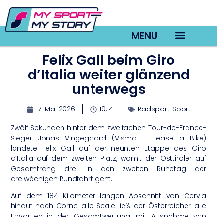
MENU
Felix Gall beim Giro
TV22 Videos
d’Italia weiter glänzend
unterwegs
17. Mai 2026
19:14
Radsport
,
Sport
Zwölf Sekunden hinter dem zweifachen Tour-de-France-
Sieger Jonas Vingegaard (Visma – Lease a Bike)
landete Felix Gall auf der neunten Etappe des Giro
d’Italia auf dem zweiten Platz, womit der Osttiroler auf
Gesamtrang drei in den zweiten Ruhetag der
dreiwöchigen Rundfahrt geht.
Auf dem 184 Kilometer langen Abschnitt von Cervia
hinauf nach Corno alle Scale ließ der Österreicher alle
Favoriten in der Gesamtwertung, mit Ausnahme von