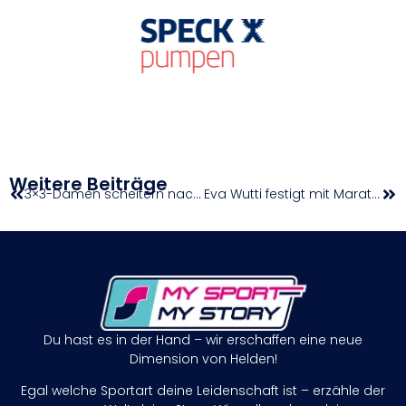
Weitere Beiträge
3×3-Damen scheitern nach Overtime-Krimi im Viertelfinale
Eva Wutti festigt mit Marathon-Sieg in Salzburg ihren EM-Startplatz
Du hast es in der Hand – wir erschaffen eine neue
Dimension von Helden!
Egal welche Sportart deine Leidenschaft ist – erzähle der