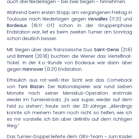
auch drei Niederlagen – bei zwei Siegen – hinnehmen.
Während beim ersten Stopp am vergangenen Freitag in
Toulouse nach Niederlagen gegen
Versailles
(17:21) und
Bordeaux
(16:17 OT) schon in der Gruppenphase
Endstation war, lief es beim zweiten Turnier am Sonntag
schon deutlich besser.
Mit Siegen über das französische Duo
Saint-Denis
(21:8)
und
Ermont
(20:18) buchten die Wiener das Viertelfinal-
Ticket. In der K.o.-Runde von Bodeaux war dann aber
gegen
Hannover
(13:21) Endstation.
Erfreulich aus rot-weiß-riter Sicht war das Comeback
von
Toni Blazan
. Der Nationalspieler war rund sieben
Monate nach seiner Meniskus-Operation erstmals
wieder im Turniereinsatz. „Es war super, wieder auf dem
Feld zu stehen“, freute sich der 33-Jährige. „Allerdings
konnte ich meinem Team noch nicht so helfen, wie ich
es mir vorstelle. Ich bin aber definitiv auf dem richtigen
Weg.“
Das Turnier-Doppel lieferte dem ÖBV-Team – zum Kader