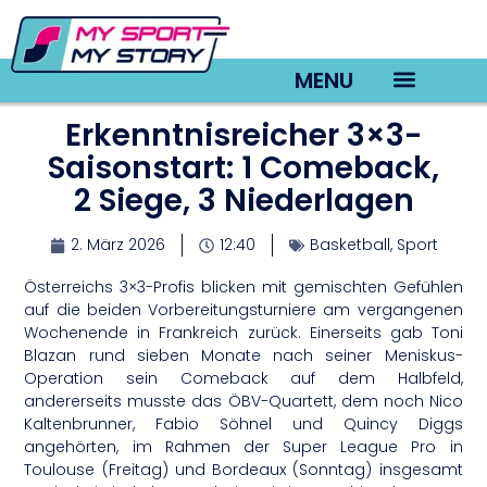
MENU
Erkenntnisreicher 3×3-
TV22 Videos
Saisonstart: 1 Comeback,
2 Siege, 3 Niederlagen
2. März 2026
12:40
Basketball
,
Sport
Österreichs 3×3-Profis blicken mit gemischten Gefühlen
auf die beiden Vorbereitungsturniere am vergangenen
Wochenende in Frankreich zurück. Einerseits gab Toni
Blazan rund sieben Monate nach seiner Meniskus-
Operation sein Comeback auf dem Halbfeld,
andererseits musste das ÖBV-Quartett, dem noch Nico
Kaltenbrunner, Fabio Söhnel und Quincy Diggs
angehörten, im Rahmen der Super League Pro in
Toulouse (Freitag) und Bordeaux (Sonntag) insgesamt