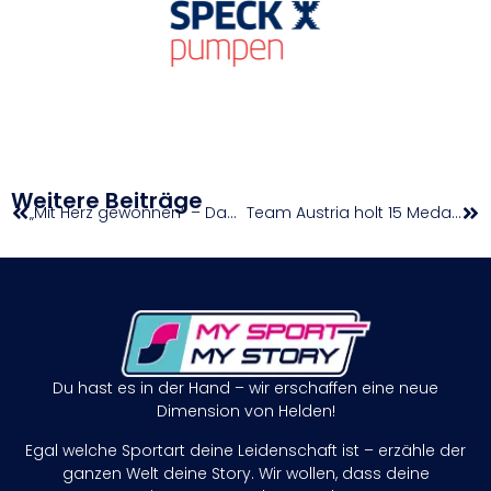
Weitere Beiträge
„Mit Herz gewonnen“ – Das sagen Head Coach Naglic und Routinier Ersek nach dem Quali-Coup
Team Austria holt 15 Medaillen
Du hast es in der Hand – wir erschaffen eine neue
Dimension von Helden!
Egal welche Sportart deine Leidenschaft ist – erzähle der
ganzen Welt deine Story. Wir wollen, dass deine