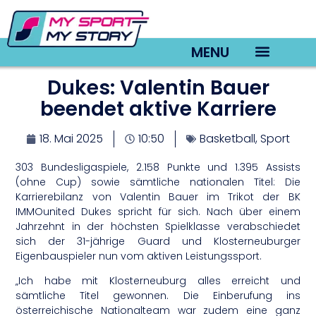
MENU
Dukes: Valentin Bauer
TV22 Videos
beendet aktive Karriere
18. Mai 2025
10:50
Basketball
,
Sport
303 Bundesligaspiele, 2.158 Punkte und 1.395 Assists
(ohne Cup) sowie sämtliche nationalen Titel: Die
Karrierebilanz von Valentin Bauer im Trikot der BK
IMMOunited Dukes spricht für sich. Nach über einem
Jahrzehnt in der höchsten Spielklasse verabschiedet
sich der 31-jährige Guard und Klosterneuburger
Eigenbauspieler nun vom aktiven Leistungssport.
„Ich habe mit Klosterneuburg alles erreicht und
sämtliche Titel gewonnen. Die Einberufung ins
österreichische Nationalteam war zudem eine ganz