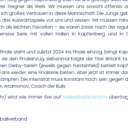
erer Gegner als Wels. Wir müssen uns sowohl offensiv
ch großes Vertrauen in diese Mannschaft. Die Jungs gebe
ben drei Auswärtsspiele vor uns und wissen: Wir müssen m
 als leichten Favoriten – sie waren Erster nach der regul
ensive Serie mit vollen Hallen in Kapfenberg und in Gr
nale steht und zuletzt 2024 ins Finale einzog, bringt Kap
sie den Finaleinzug, siebenmal folgte der Titel. Brisant: Es
chen Derby-Serien (jeweils gegen Fürstenfeld) behielt K
ns wieder eine Finalserie bieten. Aber jetzt ist immer d
 kämpfen. Die Intensität muss konstant hoch sein gegen 
m Artamonov, Coach der Bulls.
hr) wird wie immer live auf
basketballaustria.tv
übertrag
etballverband