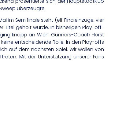
kend präsentierte sich der Hauptstadtklub
:0-Sweep überzeugte.
 im Semifinale steht (elf Finaleinzüge, vier
r Titel geholt wurde. In bisherigen Play-off-
3 – ging knapp an Wien. Gunners-Coach Horst
s keine entscheidende Rolle. In den Play-offs
lich auf dem nächsten Spiel. Wir wollen von
reten. Mit der Unterstützung unserer Fans