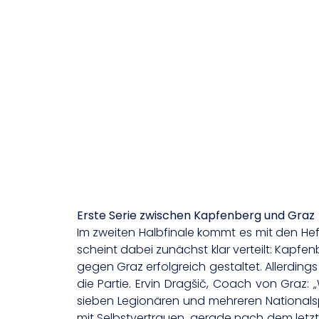
Erste Serie zwischen Kapfenberg und Graz
Im zweiten Halbfinale kommt es mit den Hef
scheint dabei zunächst klar verteilt: Kapfe
gegen Graz erfolgreich gestaltet. Allerdin
die Partie. Ervin Dragšič, Coach von Graz:
sieben Legionären und mehreren Nationalspi
mit Selbstvertrauen, gerade nach dem letz