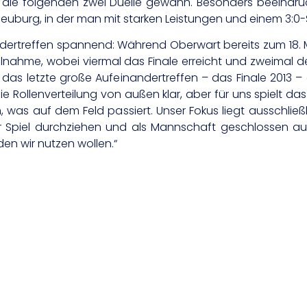
 die folgenden zwei Duelle gewann. Besonders beeindruc
terneuburg, in der man mit starken Leistungen und einem 3
dertreffen spannend: Während Oberwart bereits zum 18. Mal
eilnahme, wobei viermal das Finale erreicht und zweimal de
och das letzte große Aufeinandertreffen – das Finale 201
die Rollenverteilung von außen klar, aber für uns spielt da
 was auf dem Feld passiert. Unser Fokus liegt ausschließ
 Spiel durchziehen und als Mannschaft geschlossen auft
den wir nutzen wollen.“