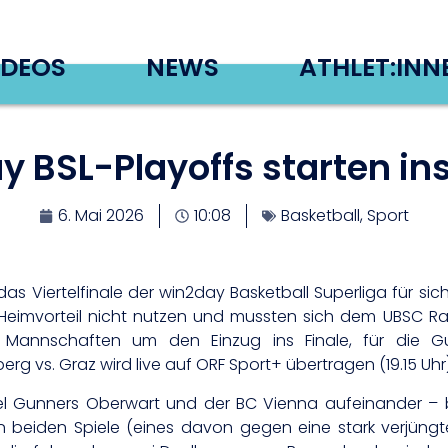
IDEOS
NEWS
ATHLET:INN
y BSL-Playoffs starten ins
6. Mai 2026
10:08
Basketball
,
Sport
as Viertelfinale der win2day Basketball Superliga für si
en Heimvorteil nicht nutzen und mussten sich dem UBSC Ra
 Mannschaften um den Einzug ins Finale, für die G
erg vs. Graz wird live auf ORF Sport+ übertragen (19.15 Uhr)
eel Gunners Oberwart und der BC Vienna aufeinander – be
 beiden Spiele (eines davon gegen eine stark verjüngt