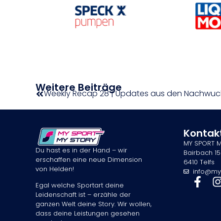
Weitere Beiträge
Weekly Recap 28 | Updates aus den Nachwuchs-
Kontak
MY SPORT 
Du hast es in der Hand – wir
Bairbach 15
erschaffen eine neue Dimension
6410 Telfs
von Helden!
info@my
Egal welche Sportart deine
Leidenschaft ist – erzähle der
ganzen Welt deine Story. Wir wollen,
dass deine Leistungen gesehen