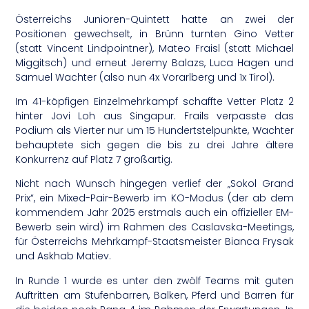
Österreichs Junioren-Quintett hatte an zwei der
Positionen gewechselt, in Brünn turnten Gino Vetter
(statt Vincent Lindpointner), Mateo Fraisl (statt Michael
Miggitsch) und erneut Jeremy Balazs, Luca Hagen und
Samuel Wachter (also nun 4x Vorarlberg und 1x Tirol).
Im 41-köpfigen Einzelmehrkampf schaffte Vetter Platz 2
hinter Jovi Loh aus Singapur. Frails verpasste das
Podium als Vierter nur um 15 Hundertstelpunkte, Wachter
behauptete sich gegen die bis zu drei Jahre ältere
Konkurrenz auf Platz 7 großartig.
Nicht nach Wunsch hingegen verlief der „Sokol Grand
Prix“, ein Mixed-Pair-Bewerb im KO-Modus (der ab dem
kommendem Jahr 2025 erstmals auch ein offizieller EM-
Bewerb sein wird) im Rahmen des Caslavska-Meetings,
für Österreichs Mehrkampf-Staatsmeister Bianca Frysak
und Askhab Matiev.
In Runde 1 wurde es unter den zwölf Teams mit guten
Auftritten am Stufenbarren, Balken, Pferd und Barren für