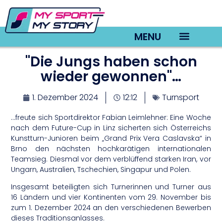
MENU
"Die Jungs haben schon
TV22 Videos
wieder gewonnen"…
1. Dezember 2024
12:12
Turnsport
…freute sich Sportdirektor Fabian Leimlehner: Eine Woche
nach dem Future-Cup in Linz sicherten sich Österreichs
Kunstturn-Junioren beim „Grand Prix Vera Caslavska“ in
Brno den nächsten hochkarätigen internationalen
Teamsieg. Diesmal vor dem verblüffend starken Iran, vor
Ungarn, Australien, Tschechien, Singapur und Polen.
Insgesamt beteiligten sich Turnerinnen und Turner aus
16 Ländern und vier Kontinenten vom 29. November bis
zum 1. Dezember 2024 an den verschiedenen Bewerben
dieses Traditionsanlasses.