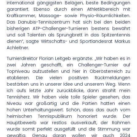
international gängigsten Belägen, beste Bedingungen
garantiert. Ebenso durch einen Athletikbereich mit
Kraftkammer, Massage- sowie Physio-Räumlichkeiten.
Das Danubis-Tenniszentrum hat sich bei den beiden
bisherigen ATP-Challenger-Turnieren bestens bewährt
und soll Talenten als Sprungbrett in das Spitzentennis
dienen“, sagte Wirtschafts- und Sportlandesrat Markus
Achleitner.
Turnierdirektor Florian Leitgeb ergänzte: „Wir haben es in
zwei Jahren geschafft, ein Challenger-Turnier auf
Topniveau aufzustellen und hier in Oberösterreich zu
etablieren. Die vielen positiven Rückmeldungen
bestärken uns in unserer Idee und unserem Weg. Wenn
ich aufs letzte Jahr zurückblicke, dann strahlt mein
Tennisherz. Wir haben viele tolle Spieler gesehen, das
Niveau war großartig und die Partien hatten einen
hohen Unterhaltungswert. Schön, dass das auch vom
heimischen Tennispublikum honoriert wurde. Der
Hauptbewerb war restlos ausverkauft, der Rahmen
wurde somit perfekt ausgefüllt und die Stimmung war
gewaltig. Genau daran wollen wir auch 2024