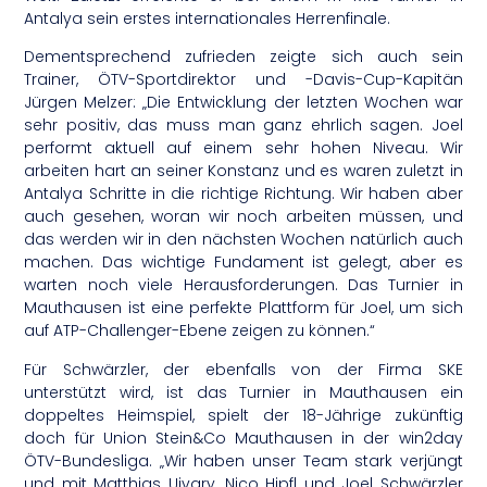
Antalya sein erstes internationales Herrenfinale.
Dementsprechend zufrieden zeigte sich auch sein
Trainer, ÖTV-Sportdirektor und -Davis-Cup-Kapitän
Jürgen Melzer: „Die Entwicklung der letzten Wochen war
sehr positiv, das muss man ganz ehrlich sagen. Joel
performt aktuell auf einem sehr hohen Niveau. Wir
arbeiten hart an seiner Konstanz und es waren zuletzt in
Antalya Schritte in die richtige Richtung. Wir haben aber
auch gesehen, woran wir noch arbeiten müssen, und
das werden wir in den nächsten Wochen natürlich auch
machen. Das wichtige Fundament ist gelegt, aber es
warten noch viele Herausforderungen. Das Turnier in
Mauthausen ist eine perfekte Plattform für Joel, um sich
auf ATP-Challenger-Ebene zeigen zu können.“
Für Schwärzler, der ebenfalls von der Firma SKE
unterstützt wird, ist das Turnier in Mauthausen ein
doppeltes Heimspiel, spielt der 18-Jährige zukünftig
doch für Union Stein&Co Mauthausen in der win2day
ÖTV-Bundesliga. „Wir haben unser Team stark verjüngt
und mit Matthias Ujvary, Nico Hipfl und Joel Schwärzler