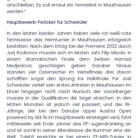
anschließen. Es soll erneut ein Tennisfest in Mauthausen
werden.“
Hauptbewerb-Fixticket für Schwärzler
In den letzten beiden Jahren haben viele rot-weiß-rote
Tennisasse das Heimturnier in Mauthausen erfolgreich
bestritten. Nach dem Erfolg bei der Premiere 2022 durch
Jurij Rodionov musste sich im letzten Jahr Filip Misolic in
einem dramatischen Finale dem Serben Hamad
Medjedovic geschlagen geben. Darüber hinaus
standen vier Österreicher im Viertelfinale, drei davon
schafften sogar den Sprung ins Halbfinale. Für Joel
Schwärzler verlief sein erstes Antreten in Mauthausen im
Einzel hingegen nicht nach Wunsch, der Vorarlberger
musste in der Qualifikation die Segel streichen. In den
letzten Monaten ist jedoch viel passiert, und der 18-
Jährige, der bei den Danube Upper Austria Open
powered by SKE fix im Hauptbewerb einsteigen wird, führt
mittlerweile seit Ende Jänner das ITF-Jugendranking an
und ist somit in seiner Altersklasse die Nummer eins der
Welt. Zuletzt erreichte er bei einem ITF-M15-Turnier in