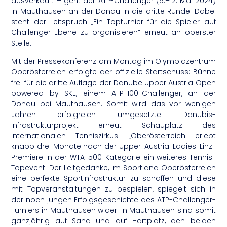
ausverkauft – geht der ATP-Challenger (5.–12. Mai 2024)
in Mauthausen an der Donau in die dritte Runde. Dabei
steht der Leitspruch „Ein Topturnier für die Spieler auf
Challenger-Ebene zu organisieren“ erneut an oberster
Stelle.
Mit der Pressekonferenz am Montag im Olympiazentrum
Oberösterreich erfolgte der offizielle Startschuss: Bühne
frei für die dritte Auflage der Danube Upper Austria Open
powered by SKE, einem ATP-100-Challenger, an der
Donau bei Mauthausen. Somit wird das vor wenigen
Jahren erfolgreich umgesetzte Danubis-
Infrastrukturprojekt erneut Schauplatz des
internationalen Tenniszirkus. „Oberösterreich erlebt
knapp drei Monate nach der Upper-Austria-Ladies-Linz-
Premiere in der WTA-500-Kategorie ein weiteres Tennis-
Topevent. Der Leitgedanke, im Sportland Oberösterreich
eine perfekte Sportinfrastruktur zu schaffen und diese
mit Topveranstaltungen zu bespielen, spiegelt sich in
der noch jungen Erfolgsgeschichte des ATP-Challenger-
Turniers in Mauthausen wider. In Mauthausen sind somit
ganzjährig auf Sand und auf Hartplatz, den beiden