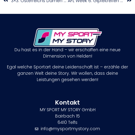
3×3: Österreichs Damen starten in die Olympia-Quali
AFL Week 6: Gipfeltreffen zwischen Vikings und Giants sowie weiteres Topspiel in Prag
Du hast es in der Hand – wir erschaffen eine neue
Dimension von Helden!
Egal welche Sportart deine Leidenschaft ist – erzähle der
ganzen Welt deine Story. Wir wollen, dass deine
Leistungen gesehen werden!
Kontakt
MY SPORT MY STORY GmbH
Bairbach 15
6410 Telfs
info@mysportmystory.com