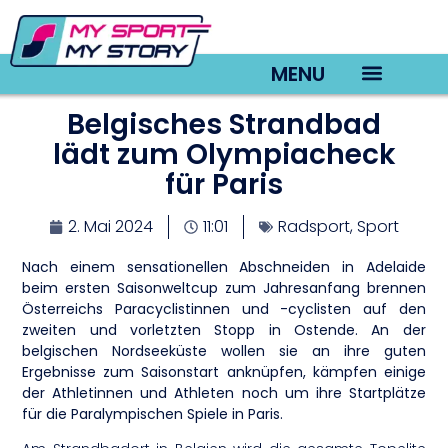
MENU
Belgisches Strandbad
TV22 Videos
lädt zum Olympiacheck
für Paris
2. Mai 2024
11:01
Radsport
,
Sport
Nach einem sensationellen Abschneiden in Adelaide
beim ersten Saisonweltcup zum Jahresanfang brennen
Österreichs Paracyclistinnen und -cyclisten auf den
zweiten und vorletzten Stopp in Ostende. An der
belgischen Nordseeküste wollen sie an ihre guten
Ergebnisse zum Saisonstart anknüpfen, kämpfen einige
der Athletinnen und Athleten noch um ihre Startplätze
für die Paralympischen Spiele in Paris.