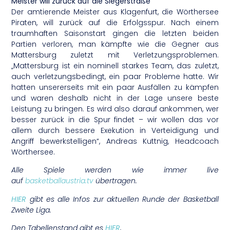
Meister will zurück auf die Siegerstraße
Der amtierende Meister aus Klagenfurt, die Wörthersee
Piraten, will zurück auf die Erfolgsspur. Nach einem
traumhaften Saisonstart gingen die letzten beiden
Partien verloren, man kämpfte wie die Gegner aus
Mattersburg zuletzt mit Verletzungsproblemen.
„Mattersburg ist ein nominell starkes Team, das zuletzt,
auch verletzungsbedingt, ein paar Probleme hatte. Wir
hatten unsererseits mit ein paar Ausfällen zu kämpfen
und waren deshalb nicht in der Lage unsere beste
Leistung zu bringen. Es wird also darauf ankommen, wer
besser zurück in die Spur findet – wir wollen das vor
allem durch bessere Exekution in Verteidigung und
Angriff bewerkstelligen“, Andreas Kuttnig, Headcoach
Wörthersee.
Alle Spiele werden wie immer live
auf
basketballaustria.tv
übertragen.
HIER
gibt es alle Infos zur aktuellen Runde der Basketball
Zweite Liga.
Den Tabellenstand gibt es
HIER
.