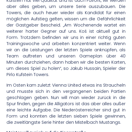
Kufstein hat viel Qualität und ist auch Favorit, wir werden
aber alles geben, um unsere Serie auszubauen. Die
Towers, die auch heuer wieder als Kandidat für einen
möglichen Aufstieg gelten, wissen um die Gefährlichkeit
der Gastgeber Bescheid. „Am Wochenende wartet ein
weiterer harter Gegner auf uns. Koš ist aktuell gut in
Form. Trotzdem befinden wir uns in einer richtig guten
Trainingswoche und arbeiten konzentriert weiter. Wenn
wir an die Leistungen der letzten Spiele anknüpfen, als
Team auftreten und unseren Gameplan über 40
Minuten durchziehen, dann haben wir die besten Karten,
um dieses Spiel zu holen“, so Jakub Hussain, Spieler der
Pirlo Kufstein Towers.
Im Osten kam zuletzt Vienna United etwas ins Straucheln
und musste sich in den vergangenen beiden Partien
geschlagen geben. Nun will man wieder zurück in die
Spur finden, gegen die Alligators ist das aber alles außer
eine leichte Aufgabe. Die Niederösterreicher sind gut in
Form und konnten die letzten sieben Spiele gewinnen,
die zweitlängste Serie hinter den Mistelbach Mustangs.