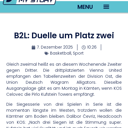
MENU
TV22 Videos
B2L: Duelle um Platz zwei
7. Dezember 2025
10:26
Basketball
,
Sport
Gleich zweimal heißt es an diesem Wochenende Zweiter
gegen Dritter. Die drittplatzierten Vienna United
empfangen den Tabellenzweiten der Division Ost, die
Union Deutsch Wagram Alligators. Dieselbe
Ausgangslage gibt es am Montag in Kärnten, wenn KOS
Celovec die Pirlo Kufstein Towers empfängt.
Die Siegesserie von drei Spielen in Serie ist die
momentan längste im Westen, trotzdem wollen die
Kärntner am Boden bleiben. Dalibor Čevriz, Headcoach
von KOS: „Nach drei Siegen ist die Stimmung super.