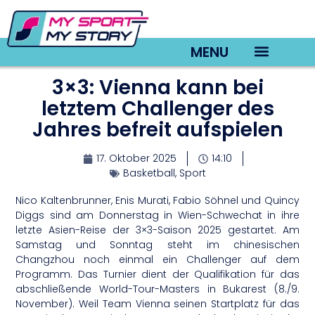
MENU
3×3: Vienna kann bei
TV22 Videos
letztem Challenger des
Jahres befreit aufspielen
17. Oktober 2025
14:10
Basketball
,
Sport
Nico Kaltenbrunner, Enis Murati, Fabio Söhnel und Quincy
Diggs sind am Donnerstag in Wien-Schwechat in ihre
letzte Asien-Reise der 3×3-Saison 2025 gestartet. Am
Samstag und Sonntag steht im chinesischen
Changzhou noch einmal ein Challenger auf dem
Programm. Das Turnier dient der Qualifikation für das
abschließende World-Tour-Masters in Bukarest (8./9.
November). Weil Team Vienna seinen Startplatz für das