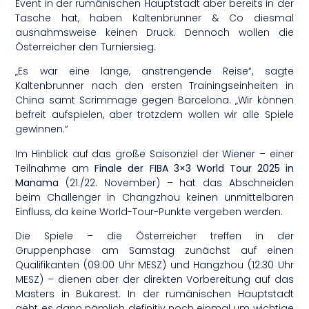
Event in der rumänischen Hauptstadt aber bereits in der
Tasche hat, haben Kaltenbrunner & Co diesmal
ausnahmsweise keinen Druck. Dennoch wollen die
Österreicher den Turniersieg.
„Es war eine lange, anstrengende Reise“, sagte
Kaltenbrunner nach den ersten Trainingseinheiten in
China samt Scrimmage gegen Barcelona. „Wir können
befreit aufspielen, aber trotzdem wollen wir alle Spiele
gewinnen.“
Im Hinblick auf das große Saisonziel der Wiener – einer
Teilnahme am
Finale der FIBA 3×3 World Tour 2025 in
Manama
(21./22. November) – hat das Abschneiden
beim Challenger in Changzhou keinen unmittelbaren
Einfluss, da keine World-Tour-Punkte vergeben werden.
Die Spiele – die Österreicher treffen in der
Gruppenphase am Samstag zunächst auf einen
Qualifikanten (09:00 Uhr MESZ) und Hangzhou (12:30 Uhr
MESZ) – dienen aber der direkten Vorbereitung auf das
Masters in Bukarest. In der rumänischen Hauptstadt
geht es dann nämlich definitiv noch einmal um wichtige