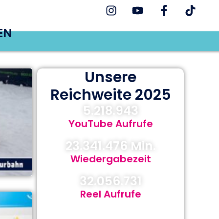
EN
Unsere
Reichweite 2025
5.218.943
YouTube Aufrufe
23.341.476
 Min.
Wiedergabezeit
32.056.731
Reel Aufrufe