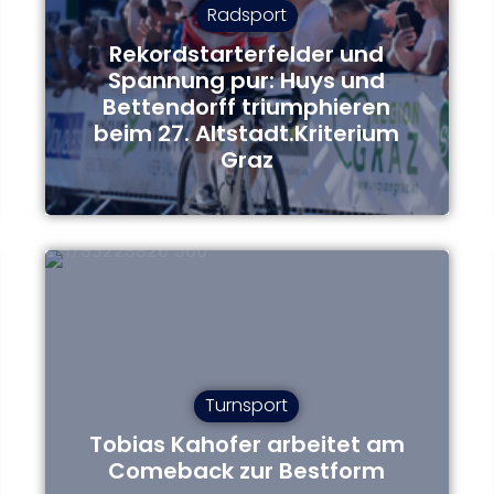
Radsport
Rekordstarterfelder und
Spannung pur: Huys und
Bettendorff triumphieren
beim 27. Altstadt.Kriterium
Graz
Turnsport
Tobias Kahofer arbeitet am
Comeback zur Bestform