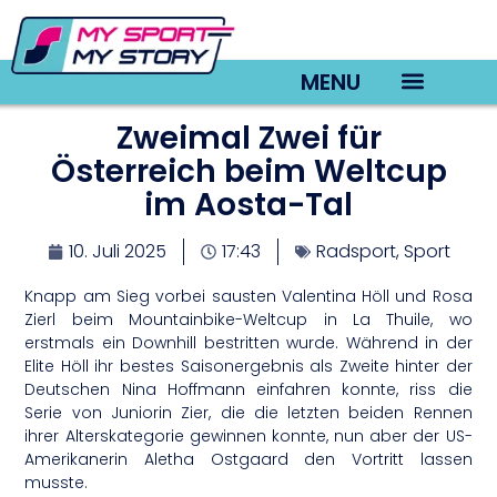
MENU
Zweimal Zwei für
TV22 Videos
Österreich beim Weltcup
im Aosta-Tal
10. Juli 2025
17:43
Radsport
,
Sport
Knapp am Sieg vorbei sausten Valentina Höll und Rosa
Zierl beim Mountainbike-Weltcup in La Thuile, wo
erstmals ein Downhill bestritten wurde. Während in der
Elite Höll ihr bestes Saisonergebnis als Zweite hinter der
Deutschen Nina Hoffmann einfahren konnte, riss die
Serie von Juniorin Zier, die die letzten beiden Rennen
ihrer Alterskategorie gewinnen konnte, nun aber der US-
Amerikanerin Aletha Ostgaard den Vortritt lassen
musste.