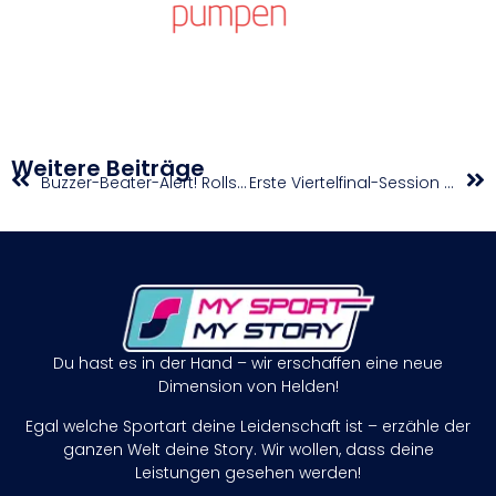
Weitere Beiträge
Buzzer-Beater-Alert! Rollstuhl-Basketballer schlagen Polen
Erste Viertelfinal-Session bringt Giganten-Duell – Premiere für Team GB
Du hast es in der Hand – wir erschaffen eine neue
Dimension von Helden!
Egal welche Sportart deine Leidenschaft ist – erzähle der
ganzen Welt deine Story. Wir wollen, dass deine
Leistungen gesehen werden!