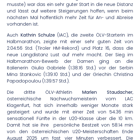
musste) war das ein sehr guter Start in die neue Distanz
und lässt auf weitere Steigerungen hoffen, wenn beim
nächsten Mal hoffentlich mehr Zeit für An- und Abreise
vorhanden ist.
Auch
Kathrin Schulze
(IAC), die zweite ÖLV-Starterin im
Halbmarathon, zeigte mit einer sehr guten Zeit von
2:04:56 Std. (Tiroler HM-Rekord) und Platz 16, dass die
neue Langdistanz Lust auf mehr macht. Der Sieg im
Halbmarathon-Bewerb der Damen ging an die
Italienerin Giulia Gabriele (1:38:16 Std.) vor der Serbin
Mina Stankovic (1:39:10 Std.) und der Griechin Christina
Papadopoulou (1:39:57 Std.).
Die dritte ÖLV-Athletin
Marlen Staudacher
,
österreichische Nachwuchsmeisterin vom LAC
Klagenfurt, hat sich innerhalb weniger Monate stark
gesteigert und wurde mit einer Zeit von 54:36 min
sensationell Fünfte in der U20-Klasse über die 10 km.
Damit hat sie ihre persönliche Bestzeit von 58:14 min
von den österreichischen U20-Meisterschaften Ende
August 2025 um fast vier Minuten verbessert. Die