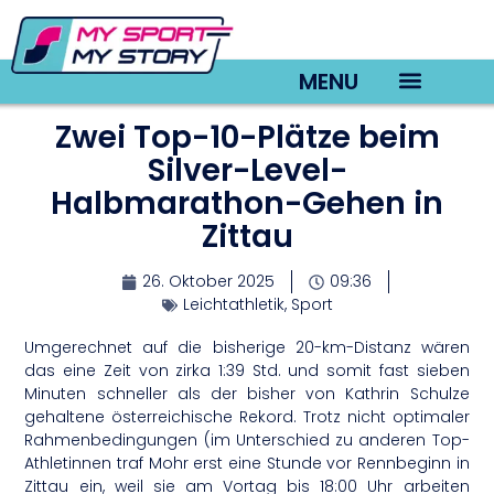
MENU
Zwei Top-10-Plätze beim
TV22 Videos
Silver-Level-
Halbmarathon-Gehen in
Zittau
26. Oktober 2025
09:36
Leichtathletik
,
Sport
Umgerechnet auf die bisherige 20-km-Distanz wären
das eine Zeit von zirka 1:39 Std. und somit fast sieben
Minuten schneller als der bisher von Kathrin Schulze
gehaltene österreichische Rekord. Trotz nicht optimaler
Rahmenbedingungen (im Unterschied zu anderen Top-
Athletinnen traf Mohr erst eine Stunde vor Rennbeginn in
Zittau ein, weil sie am Vortag bis 18:00 Uhr arbeiten