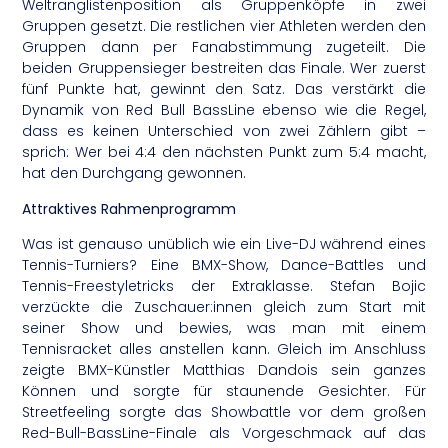
Weltranglistenposition als Gruppenköpfe in zwei
Gruppen gesetzt. Die restlichen vier Athleten werden den
Gruppen dann per Fanabstimmung zugeteilt. Die
beiden Gruppensieger bestreiten das Finale. Wer zuerst
fünf Punkte hat, gewinnt den Satz. Das verstärkt die
Dynamik von Red Bull BassLine ebenso wie die Regel,
dass es keinen Unterschied von zwei Zählern gibt –
sprich: Wer bei 4:4 den nächsten Punkt zum 5:4 macht,
hat den Durchgang gewonnen.
Attraktives Rahmenprogramm
Was ist genauso unüblich wie ein Live-DJ während eines
Tennis-Turniers? Eine BMX-Show, Dance-Battles und
Tennis-Freestyletricks der Extraklasse. Stefan Bojic
verzückte die Zuschauer:innen gleich zum Start mit
seiner Show und bewies, was man mit einem
Tennisracket alles anstellen kann. Gleich im Anschluss
zeigte BMX-Künstler Matthias Dandois sein ganzes
Können und sorgte für staunende Gesichter. Für
Streetfeeling sorgte das Showbattle vor dem großen
Red-Bull-BassLine-Finale als Vorgeschmack auf das