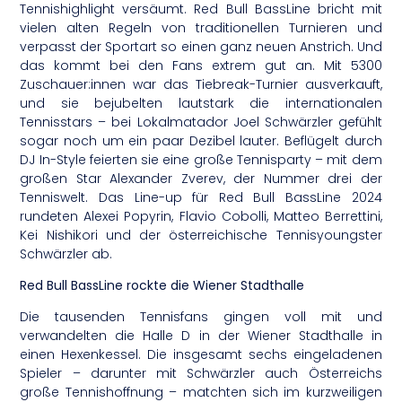
Tennishighlight versäumt. Red Bull BassLine bricht mit
vielen alten Regeln von traditionellen Turnieren und
verpasst der Sportart so einen ganz neuen Anstrich. Und
das kommt bei den Fans extrem gut an. Mit 5300
Zuschauer:innen war das Tiebreak-Turnier ausverkauft,
und sie bejubelten lautstark die internationalen
Tennisstars – bei Lokalmatador Joel Schwärzler gefühlt
sogar noch um ein paar Dezibel lauter. Beflügelt durch
DJ In-Style feierten sie eine große Tennisparty – mit dem
großen Star Alexander Zverev, der Nummer drei der
Tenniswelt. Das Line-up für Red Bull BassLine 2024
rundeten Alexei Popyrin, Flavio Cobolli, Matteo Berrettini,
Kei Nishikori und der österreichische Tennisyoungster
Schwärzler ab.
Red Bull BassLine rockte die Wiener Stadthalle
Die tausenden Tennisfans gingen voll mit und
verwandelten die Halle D in der Wiener Stadthalle in
einen Hexenkessel. Die insgesamt sechs eingeladenen
Spieler – darunter mit Schwärzler auch Österreichs
große Tennishoffnung – matchten sich im kurzweiligen