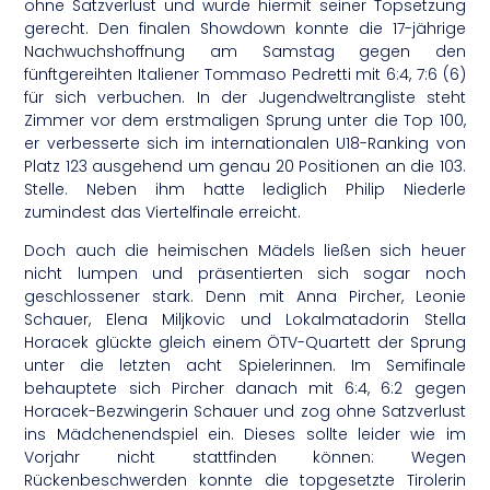
ohne Satzverlust und wurde hiermit seiner Topsetzung
gerecht. Den finalen Showdown konnte die 17-jährige
Nachwuchshoffnung am Samstag gegen den
fünftgereihten Italiener Tommaso Pedretti mit 6:4, 7:6 (6)
für sich verbuchen. In der Jugendweltrangliste steht
Zimmer vor dem erstmaligen Sprung unter die Top 100,
er verbesserte sich im internationalen U18-Ranking von
Platz 123 ausgehend um genau 20 Positionen an die 103.
Stelle. Neben ihm hatte lediglich Philip Niederle
zumindest das Viertelfinale erreicht.
Doch auch die heimischen Mädels ließen sich heuer
nicht lumpen und präsentierten sich sogar noch
geschlossener stark. Denn mit Anna Pircher, Leonie
Schauer, Elena Miljkovic und Lokalmatadorin Stella
Horacek glückte gleich einem ÖTV-Quartett der Sprung
unter die letzten acht Spielerinnen. Im Semifinale
behauptete sich Pircher danach mit 6:4, 6:2 gegen
Horacek-Bezwingerin Schauer und zog ohne Satzverlust
ins Mädchenendspiel ein. Dieses sollte leider wie im
Vorjahr nicht stattfinden können: Wegen
Rückenbeschwerden konnte die topgesetzte Tirolerin