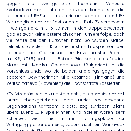
gegen die zweitgelistete Tschechin Vanessa
Svobodova nicht antreten. Trotzdem konnte sich die
regierende U16-Europameisterin am Montag in der U18-
Weltrangliste um vier Positionen auf Platz 72 verbessern
– wohlgemerkt mit 15 Jahren. In den Doppelbewerben
gab es zwar keine österreichischen Turniererfolge, doch
viel fehlte bei den Burschen nicht. So wurden Marcel
Jelinek und Valentin Klaunzner erst im Endspiel von den
Italienern Luca Cosimi und dem Einzelfinalisten Pedretti
mit 3:6, 6:7 (5) gestoppt. Bei den Girls schaffte es Paulina
Maier mit Monika Gospodinova (Bulgarien) in die
Vorschlussrunde, wo die beiden allerdings gegen die
späteren Gewinnerinnen Milla Kotamäki (Finnland) und
Veritsa Yaneva (Slowenien) die Höchststrafe kassierten.
KTV-Vizepräsidentin Julia Adlbrecht, die gemeinsam mit
ihrem Lebensgefährten Gernot Dreier das bewährte
Organisations-Kernteam bildete, zog zufrieden Bilanz
übers Event: „Die Spielerinnen und Spieler waren sehr
zufrieden, weil ihnen immer Trainingsplätze zur
Verfügung gestanden sind, zudem auch ein Warm-up-
Raum und ein Shuttleservice.“ Und auch ein prominenter