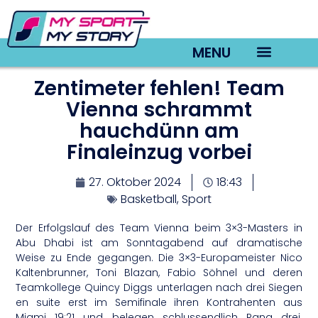
MENU
Zentimeter fehlen! Team
TV22 Videos
Vienna schrammt
hauchdünn am
Finaleinzug vorbei
27. Oktober 2024
18:43
Basketball
,
Sport
Der Erfolgslauf des Team Vienna beim 3×3-Masters in
Abu Dhabi ist am Sonntagabend auf dramatische
Weise zu Ende gegangen. Die 3×3-Europameister Nico
Kaltenbrunner, Toni Blazan, Fabio Söhnel und deren
Teamkollege Quincy Diggs unterlagen nach drei Siegen
en suite erst im Semifinale ihren Kontrahenten aus
Miami 19:21 und belegen schlussendlich Rang drei.