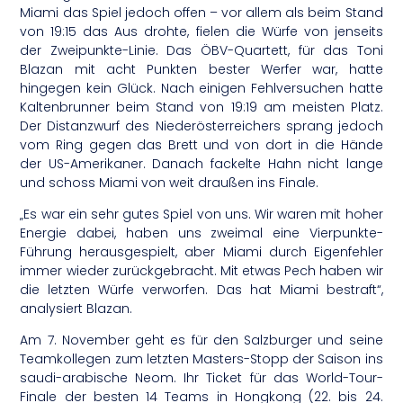
Miami das Spiel jedoch offen – vor allem als beim Stand
von 19:15 das Aus drohte, fielen die Würfe von jenseits
der Zweipunkte-Linie. Das ÖBV-Quartett, für das Toni
Blazan mit acht Punkten bester Werfer war, hatte
hingegen kein Glück. Nach einigen Fehlversuchen hatte
Kaltenbrunner beim Stand von 19:19 am meisten Platz.
Der Distanzwurf des Niederösterreichers sprang jedoch
vom Ring gegen das Brett und von dort in die Hände
der US-Amerikaner. Danach fackelte Hahn nicht lange
und schoss Miami von weit draußen ins Finale.
„Es war ein sehr gutes Spiel von uns. Wir waren mit hoher
Energie dabei, haben uns zweimal eine Vierpunkte-
Führung herausgespielt, aber Miami durch Eigenfehler
immer wieder zurückgebracht. Mit etwas Pech haben wir
die letzten Würfe verworfen. Das hat Miami bestraft“,
analysiert Blazan.
Am 7. November geht es für den Salzburger und seine
Teamkollegen zum letzten Masters-Stopp der Saison ins
saudi-arabische Neom. Ihr Ticket für das World-Tour-
Finale der besten 14 Teams in Hongkong (22. bis 24.