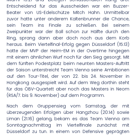
Entscheidend für das Ausscheiden war ein Buzzer-
Beater von US-Edelschütze Mitch Hahn. Unmittelbar
zuvor hatte unter anderem Kaltenbrunner die Chance,
sein Team ins Finale zu schießen. Bei seinem
Zweipunkter war der Ball schon zur Hälfte durch den
Ring, sprang dann aber doch noch aus dem Korb
heraus. Beim Viertelfinal-Erfolg gegen Düsseldorf (15:13)
hatte der MVP der Heim-EM in der Overtime hingegen
mit einem ähnlichen Wurf noch für den Sieg gesorgt. Mit
dem fünften Podestplatz beim neunten Masters-Auftritt
der Saison unterstreicht Team Vienna seine Ambitionen
auf den Tour-Titel, der von 22. bis 24. November in
Hongkong ausgespielt wird. Auf dem Weg dorthin steht
für das ÖBV-Quartett aber noch das Masters in Neom
(RSA/7. bis 9. November) auf dem Programm.
Nach dem Gruppensieg vom Samstag, der mit
überzeugenden Erfolgen über Hangzhou (20:14) sowie
Liman (21:16) gelang, bekam es das Team Vienna am
Sonntagnachmittag im Viertelfinale zunächst mit
Düsseldorf zu tun. In einem von Defensive geprägten