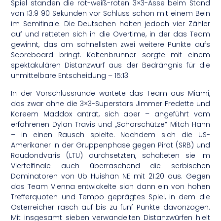
Spiel standen die rot-weiß-roten 3×3-Asse beim Stand
von 13:9 90 Sekunden vor Schluss schon mit einem Bein
im Semifinale. Die Deutschen holten jedoch vier Zähler
auf und retteten sich in die Overtime, in der das Team
gewinnt, das am schnellsten zwei weitere Punkte aufs
Scoreboard bringt. Kaltenbrunner sorgte mit einem
spektakulären Distanzwurf aus der Bedrängnis für die
unmittelbare Entscheidung – 15:13.
In der Vorschlussrunde wartete das Team aus Miami,
das zwar ohne die 3×3-Superstars Jimmer Fredette und
Kareem Maddox antrat, sich aber – angeführt vom
erfahrenen Dylan Travis und „Scharschütze“ Mitch Hahn
– in einen Rausch spielte. Nachdem sich die US-
Amerikaner in der Gruppenphase gegen Pirot (SRB) und
Raudondvaris (LTU) durchsetzten, schalteten sie im
Viertelfinale auch überraschend die serbischen
Dominatoren von Ub Huishan NE mit 21:20 aus. Gegen
das Team Vienna entwickelte sich dann ein von hohen
Trefferquoten und Tempo geprägtes Spiel, in dem die
Österreicher rasch auf bis zu fünf Punkte davonzogen.
Mit insgesamt sieben verwandelten Distanzwürfen hielt