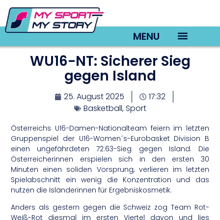
MENU
WU16-NT: Sicherer Sieg
TV22 Videos
gegen Island
25. August 2025
17:32
Basketball
,
Sport
Österreichs U16-Damen-Nationalteam feiern im letzten
Gruppenspiel der U16-Women´s-Eurobasket Division B
einen ungefährdeten 72:63-Sieg gegen Island. Die
Österreicherinnen erspielen sich in den ersten 30
Minuten einen soliden Vorsprung, verlieren im letzten
Spielabschnitt ein wenig die Konzentration und das
nutzen die Isländerinnen für Ergebniskosmetik.
Anders als gestern gegen die Schweiz zog Team Rot-
Weiß-Rot diesmal im ersten Viertel davon und lies