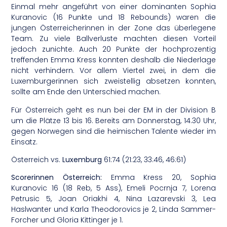
Einmal mehr angeführt von einer dominanten Sophia
Kuranovic (16 Punkte und 18 Rebounds) waren die
jungen Österreicherinnen in der Zone das überlegene
Team. Zu viele Ballverluste machten diesen Vorteil
jedoch zunichte. Auch 20 Punkte der hochprozentig
treffenden Emma Kress konnten deshalb die Niederlage
nicht verhindern. Vor allem Viertel zwei, in dem die
Luxemburgerinnen sich zweistellig absetzen konnten,
sollte am Ende den Unterschied machen.
Für Österreich geht es nun bei der EM in der Division B
um die Plätze 13 bis 16. Bereits am Donnerstag, 14.30 Uhr,
gegen Norwegen sind die heimischen Talente wieder im
Einsatz.
Österreich vs.
Luxemburg
61:74 (21:23, 33:46, 46:61)
Scorerinnen Österreich:
Emma Kress 20, Sophia
Kuranovic 16 (18 Reb, 5 Ass), Emeli Pocrnja 7, Lorena
Petrusic 5, Joan Oriakhi 4, Nina Lazarevski 3, Lea
Haslwanter und Karla Theodorovics je 2, Linda Sammer-
Forcher und Gloria Kittinger je 1.