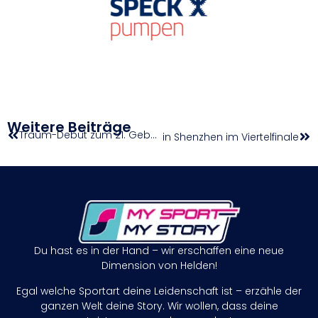
Weitere Beiträge
Traum-Debüt zum 21. Geburtstag
Vienna steht bei 3×3-Masters in Shenzhen im Viertelfinale
Du hast es in der Hand – wir erschaffen eine neue
Dimension von Helden!
Egal welche Sportart deine Leidenschaft ist – erzähle der
ganzen Welt deine Story. Wir wollen, dass deine