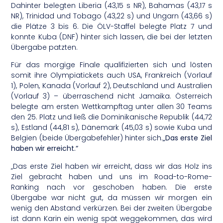
Dahinter belegten Liberia (43,15 s NR), Bahamas (43,17 s
NR), Trinidad und Tobago (43,22 s) und Ungarn (43,66 s)
die Plätze 3 bis 6. Die ÖLV-Staffel belegte Platz 7 und
konnte Kuba (DNF) hinter sich lassen, die bei der letzten
Übergabe patzten.
Für das morgige Finale qualifizierten sich und lösten
somit ihre Olympiatickets auch USA, Frankreich (Vorlauf
1), Polen, Kanada (Vorlauf 2), Deutschland und Australien
(Vorlauf 3) – überraschend nicht Jamaika. Österreich
belegte am ersten Wettkampftag unter allen 30 Teams
den 25. Platz und ließ die Dominikanische Republik (44,72
s), Estland (44,81 s), Dänemark (45,03 s) sowie Kuba und
Belgien (beide Übergabefehler) hinter sich.
„Das erste Ziel
haben wir erreicht.“
„Das erste Ziel haben wir erreicht, dass wir das Holz ins
Ziel gebracht haben und uns im Road-to-Rome-
Ranking nach vor geschoben haben. Die erste
Übergabe war nicht gut, da müssen wir morgen ein
wenig den Abstand verkürzen. Bei der zweiten Übergabe
ist dann Karin ein wenig spät weggekommen, das wird