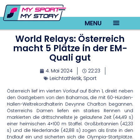
MENU
World Relays: Österreich
TV22 Videos
macht 5 Plätze in der EM-
Quali gut
4. Mai 2024
22:23
Leichtathletik
,
Sport
Österreich lief im vierten Vorlauf auf Bahn 1, direkt neben
den Gastgebern von den Bahamas, die mit 60-Hürden-
Hallen-Weltrekordhalterin Devynne Charlton begannen.
Österreichs Damen liefen ein starkes Rennen und
markierten die drittschnellste je gelaufene Zeit (44,49 s)
einer heimischen 4×100 m Staffel. Großbritannien (42,33
s) und die Niederlande (42,88 s) zogen als Erste in den
Endlauf ein und sicherten sich die Olympia-Startplätze.