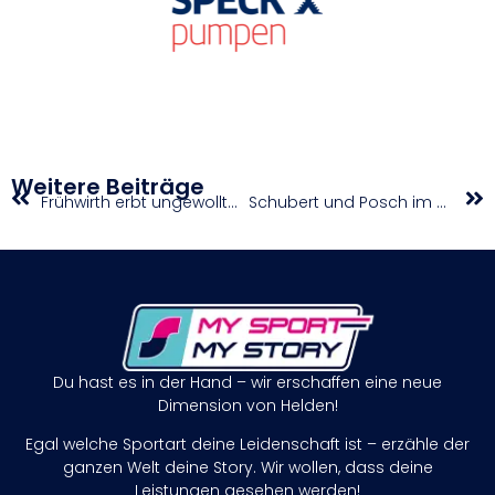
Weitere Beiträge
Frühwirth erbt ungewolltes Podium im Straßenrennen beim Para-Weltcup in Ostende
Schubert und Posch im Boulder-Semifinale eine Klasse für sich
Du hast es in der Hand – wir erschaffen eine neue
Dimension von Helden!
Egal welche Sportart deine Leidenschaft ist – erzähle der
ganzen Welt deine Story. Wir wollen, dass deine
Leistungen gesehen werden!