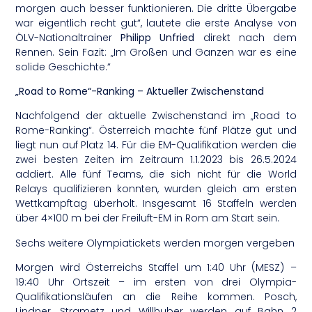
morgen auch besser funktionieren. Die dritte Übergabe
war eigentlich recht gut“, lautete die erste Analyse von
ÖLV-Nationaltrainer
Philipp Unfried
direkt nach dem
Rennen. Sein Fazit: „Im Großen und Ganzen war es eine
solide Geschichte.“
„Road to Rome“-Ranking – Aktueller Zwischenstand
Nachfolgend der aktuelle Zwischenstand im „Road to
Rome-Ranking“. Österreich machte fünf Plätze gut und
liegt nun auf Platz 14. Für die EM-Qualifikation werden die
zwei besten Zeiten im Zeitraum 1.1.2023 bis 26.5.2024
addiert. Alle fünf Teams, die sich nicht für die World
Relays qualifizieren konnten, wurden gleich am ersten
Wettkampftag überholt. Insgesamt 16 Staffeln werden
über 4×100 m bei der Freiluft-EM in Rom am Start sein.
Sechs weitere Olympiatickets werden morgen vergeben
Morgen wird Österreichs Staffel um 1:40 Uhr (MESZ) –
19:40 Uhr Ortszeit – im ersten von drei Olympia-
Qualifikationsläufen an die Reihe kommen. Posch,
Lindner, Strametz und Willhuber werden auf Bahn 2