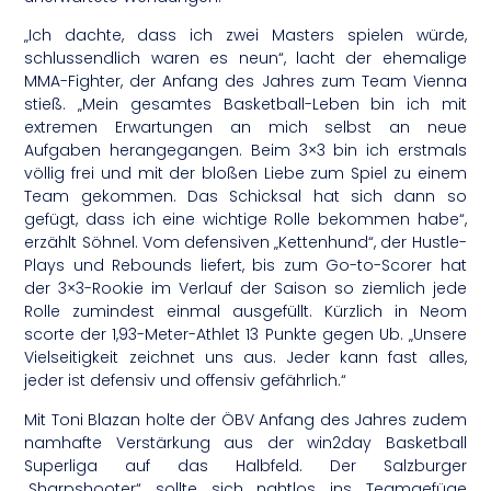
„Ich dachte, dass ich zwei Masters spielen würde,
schlussendlich waren es neun“, lacht der ehemalige
MMA-Fighter, der Anfang des Jahres zum Team Vienna
stieß. „Mein gesamtes Basketball-Leben bin ich mit
extremen Erwartungen an mich selbst an neue
Aufgaben herangegangen. Beim 3×3 bin ich erstmals
völlig frei und mit der bloßen Liebe zum Spiel zu einem
Team gekommen. Das Schicksal hat sich dann so
gefügt, dass ich eine wichtige Rolle bekommen habe“,
erzählt Söhnel. Vom defensiven „Kettenhund“, der Hustle-
Plays und Rebounds liefert, bis zum Go-to-Scorer hat
der 3×3-Rookie im Verlauf der Saison so ziemlich jede
Rolle zumindest einmal ausgefüllt. Kürzlich in Neom
scorte der 1,93-Meter-Athlet 13 Punkte gegen Ub. „Unsere
Vielseitigkeit zeichnet uns aus. Jeder kann fast alles,
jeder ist defensiv und offensiv gefährlich.“
Mit Toni Blazan holte der ÖBV Anfang des Jahres zudem
namhafte Verstärkung aus der win2day Basketball
Superliga auf das Halbfeld. Der Salzburger
„Sharpshooter“ sollte sich nahtlos ins Teamgefüge