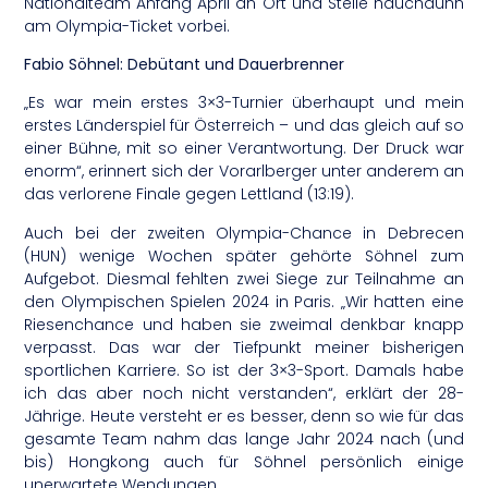
Nationalteam Anfang April an Ort und Stelle hauchdünn
am Olympia-Ticket vorbei.
Fabio Söhnel: Debütant und Dauerbrenner
„Es war mein erstes 3×3-Turnier überhaupt und mein
erstes Länderspiel für Österreich – und das gleich auf so
einer Bühne, mit so einer Verantwortung. Der Druck war
enorm“, erinnert sich der Vorarlberger unter anderem an
das verlorene Finale gegen Lettland (13:19).
Auch bei der zweiten Olympia-Chance in Debrecen
(HUN) wenige Wochen später gehörte Söhnel zum
Aufgebot. Diesmal fehlten zwei Siege zur Teilnahme an
den Olympischen Spielen 2024 in Paris. „Wir hatten eine
Riesenchance und haben sie zweimal denkbar knapp
verpasst. Das war der Tiefpunkt meiner bisherigen
sportlichen Karriere. So ist der 3×3-Sport. Damals habe
ich das aber noch nicht verstanden“, erklärt der 28-
Jährige. Heute versteht er es besser, denn so wie für das
gesamte Team nahm das lange Jahr 2024 nach (und
bis) Hongkong auch für Söhnel persönlich einige
unerwartete Wendungen.