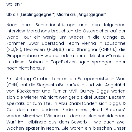
wollen!“
Ub als „Lieblingsgegner“, Miami als „Angstgegner“
Nach dem Sensationstriumph und den folgenden
Interview-Marathons brauchten die Österreicher auf der
World Tour ein wenig, um wieder in die Gänge zu
kommen. Zwar überstand Team Vienna in Lausanne
(SUI/8.), Debrecen (HUN/6.) und Shanghai (CHN/6.) die
Gruppenphase – wie bei jedem der elf Masters-Turniere
in dieser Saison – Top-Platzierungen sprangen aber
noch nicht heraus.
Erst Anfang Oktober kehrten die Europameister in Wuxi
(CHN) auf die Siegesstraße zurück – und wie! Angeführt
von Rückkehrer und Turnier-MVP Quincy Diggs warfen
sich die Wiener mit nicht weniger als drei Buzzer-Beatern
spektakulär zum Titel. In Abu Dhabi fanden sich Diggs &
Co. dann am anderen Ende eines „Heart Breakers“
wieder. Miami warf Vienna mit dem spielentscheidenden
Wurf im Halbfinale aus dem Bewerb – wie auch zwei
Wochen später in Neom. „Sie waren ein bisschen unser