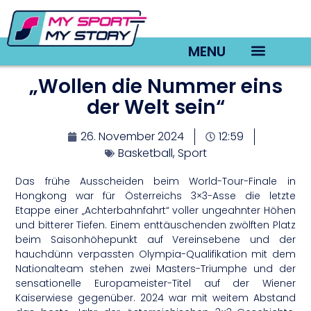
MENU
„Wollen die Nummer eins
TV22 Videos
der Welt sein“
26. November 2024
12:59
Basketball
,
Sport
Das frühe Ausscheiden beim World-Tour-Finale in
Hongkong war für Österreichs 3×3-Asse die letzte
Etappe einer „Achterbahnfahrt“ voller ungeahnter Höhen
und bitterer Tiefen. Einem enttäuschenden zwölften Platz
beim Saisonhöhepunkt auf Vereinsebene und der
hauchdünn verpassten Olympia-Qualifikation mit dem
Nationalteam stehen zwei Masters-Triumphe und der
sensationelle Europameister-Titel auf der Wiener
Kaiserwiese gegenüber. 2024 war mit weitem Abstand