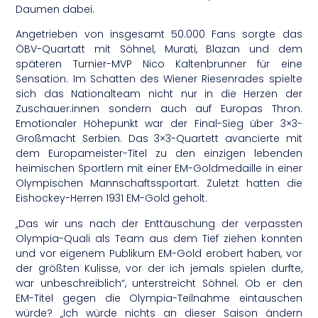
Daumen dabei.
Angetrieben von insgesamt 50.000 Fans sorgte das
ÖBV-Quartatt mit Söhnel, Murati, Blazan und dem
späteren Turnier-MVP Nico Kaltenbrunner für eine
Sensation. Im Schatten des Wiener Riesenrades spielte
sich das Nationalteam nicht nur in die Herzen der
Zuschauer:innen sondern auch auf Europas Thron.
Emotionaler Höhepunkt war der Final-Sieg über 3×3-
Großmacht Serbien. Das 3×3-Quartett avancierte mit
dem Europameister-Titel zu den einzigen lebenden
heimischen Sportlern mit einer EM-Goldmedaille in einer
Olympischen Mannschaftssportart. Zuletzt hatten die
Eishockey-Herren 1931 EM-Gold geholt.
„Das wir uns nach der Enttäuschung der verpassten
Olympia-Quali als Team aus dem Tief ziehen konnten
und vor eigenem Publikum EM-Gold erobert haben, vor
der größten Kulisse, vor der ich jemals spielen durfte,
war unbeschreiblich“, unterstreicht Söhnel. Ob er den
EM-Titel gegen die Olympia-Teilnahme eintauschen
würde? „Ich würde nichts an dieser Saison ändern