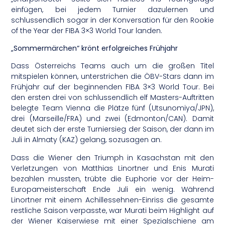
einfügen, bei jedem Turnier dazulernen und
schlussendlich sogar in der Konversation für den Rookie
of the Year der FIBA 3×3 World Tour landen.
„Sommermärchen“ krönt erfolgreiches Frühjahr
Dass Österreichs Teams auch um die großen Titel
mitspielen können, unterstrichen die ÖBV-Stars dann im
Frühjahr auf der beginnenden FIBA 3×3 World Tour. Bei
den ersten drei von schlussendlich elf Masters-Auftritten
belegte Team Vienna die Plätze fünf (Utsunomiya/JPN),
drei (Marseille/FRA) und zwei (Edmonton/CAN). Damit
deutet sich der erste Turniersieg der Saison, der dann im
Juli in Almaty (KAZ) gelang, sozusagen an.
Dass die Wiener den Triumph in Kasachstan mit den
Verletzungen von Matthias Linortner und Enis Murati
bezahlen mussten, trübte die Euphorie vor der Heim-
Europameisterschaft Ende Juli ein wenig. Während
Linortner mit einem Achillessehnen-Einriss die gesamte
restliche Saison verpasste, war Murati beim Highlight auf
der Wiener Kaiserwiese mit einer Spezialschiene am