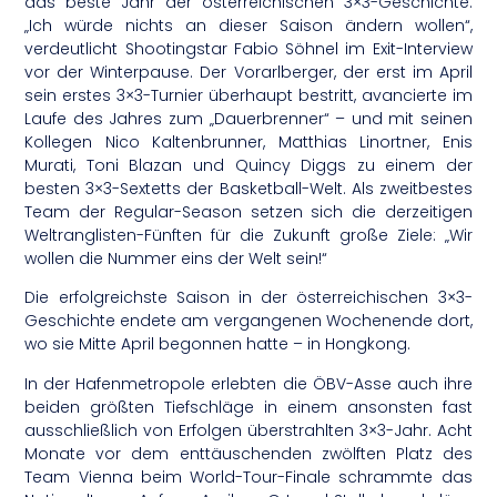
das beste Jahr der österreichischen 3×3-Geschichte.
„Ich würde nichts an dieser Saison ändern wollen“,
verdeutlicht Shootingstar Fabio Söhnel im Exit-Interview
vor der Winterpause. Der Vorarlberger, der erst im April
sein erstes 3×3-Turnier überhaupt bestritt, avancierte im
Laufe des Jahres zum „Dauerbrenner“ – und mit seinen
Kollegen Nico Kaltenbrunner, Matthias Linortner, Enis
Murati, Toni Blazan und Quincy Diggs zu einem der
besten 3×3-Sextetts der Basketball-Welt. Als zweitbestes
Team der Regular-Season setzen sich die derzeitigen
Weltranglisten-Fünften für die Zukunft große Ziele: „Wir
wollen die Nummer eins der Welt sein!“
Die erfolgreichste Saison in der österreichischen 3×3-
Geschichte endete am vergangenen Wochenende dort,
wo sie Mitte April begonnen hatte – in Hongkong.
In der Hafenmetropole erlebten die ÖBV-Asse auch ihre
beiden größten Tiefschläge in einem ansonsten fast
ausschließlich von Erfolgen überstrahlten 3×3-Jahr. Acht
Monate vor dem enttäuschenden zwölften Platz des
Team Vienna beim World-Tour-Finale schrammte das