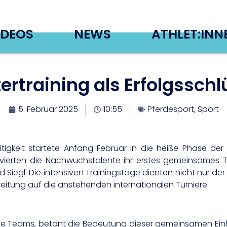
IDEOS
NEWS
ATHLET:INN
ertraining als Erfolgsschl
5. Februar 2025
10:55
Pferdesport
,
Sport
tigkeit startete Anfang Februar in die heiße Phase der
vierten die Nachwuchstalente ihr erstes gemeinsames 
Siegl. Die intensiven Trainingstage dienten nicht nur de
itung auf die anstehenden internationalen Turniere.
nte Teams, betont die Bedeutung dieser gemeinsamen Einhe