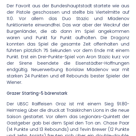
Der Favorit aus der Bundeshauptstadt startete wie aus
der Pistole geschossen und stellte bis Viertelmitte auf
11:0. Vor allem das Duo Stazic und Mladenov
funktionierte einwandfrei. Das war aber der Weckruf der
Burgenländer, die ab dann im Spiel angekommen
waren und Punkt für Punkt aufholten. Die Dragonz
konnten das Spiel die gesamte Zeit offenhalten und
führten plötzlich 75 Sekunden vor dem Ende mit einem
Punkt. Erst ein Drei-Punkte-Spiel von Aron Stazic kurz vor
der Sirene beendete die Eisenstädter-Hoffnungen
endgültig. Neuerwerbung Borislaw Mladenov war mit
starken 24 Punkten und elf Rebounds bester Spieler der
Wiener.
Grazer Starting-5 bärenstark
Der UBSC Raiffeisen Graz ist mit einem Sieg 91:80-
Heimsieg über die druck.at Traiskirchen Lions in die neue
Saison gestartet. Vor allem das Legionärs-Quintett der
Gastgeber gab bei dem Spiel den Ton an. Chase Paar
(14 Punkte und 13 Rebounds) und Tevin Brewer (12 Punkte
und zehn Assists) freuten sich über ein double-double,