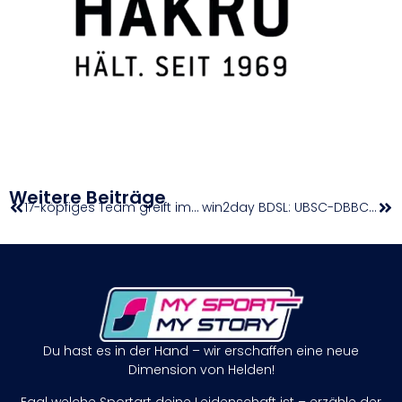
Weitere Beiträge
17-köpfiges Team greift im Ardèche-Tal nach weiteren Topergebnissen und hofft auf Medaillen
win2day BDSL: UBSC-DBBC Graz und Basket Flames Women gewinnen
Du hast es in der Hand – wir erschaffen eine neue
Dimension von Helden!
Egal welche Sportart deine Leidenschaft ist – erzähle der