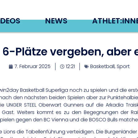
IDEOS
NEWS
ATHLET:INN
6-Plätze vergeben, aber e
7. Februar 2025
12:21
Basketball
,
Sport
n2day Basketball Superliga noch zu spielen und die erst
s nach den nächsten beiden Spielen aber zur Punktehalbie
e UNGER STEEL Oberwart Gunners auf die Arkadia Traisk
Gast. Weiters kommt es zu den Begegnungen der Raiffe
ielen gegen den BC Vienna und die BOSCO Bulls matchen s
e Lions die Tabellenführung verteidigen. Die Burgenländer