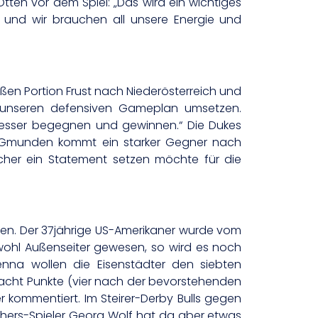
ten vor dem Spiel: „Das wird ein wichtiges
it und wir brauchen all unsere Energie und
en Portion Frust nach Niederösterreich und
n unseren defensiven Gameplan umsetzen.
 besser begegnen und gewinnen.“ Die Dukes
it Gmunden kommt ein starker Gegner nach
cher ein Statement setzen möchte für die
chten. Der 37jährige US-Amerikaner wurde vom
 wohl Außenseiter gewesen, so wird es noch
nna wollen die Eisenstädter den siebten
f acht Punkte (vier nach der bevorstehenden
 kommentiert. Im Steirer-Derby Bulls gegen
thers-Spieler Georg Wolf hat da aber etwas