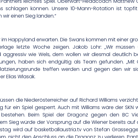
 Panthers leichtes Spiel. Oberwart-Headcoach Matthew Ot
ions schlagen können. Unsere 10-Mann-Rotation ist topf
 wir einen Sieg landen.“
 im Happyland erwarten. Die Swans kommen mit einer groß
derlage letzte Woche zeigen. Jakob Lohr: „Wir müsse
nd aggressiv wie Wels, dem wollen wir diesmal deutlich
istungen, haben sich endgültig als Team gefunden. „M
Platzierungsrunde treffen werden und gegen den wir si
 Elias Wlasak.
müssen die Niederösterreicher auf Richard Williams verzi
 für ein Spiel gesperrt. Auch mit Williams wäre der SKN
 bestehen. Beim Spiel der Dragonz gegen den BC Vie
inem Sieg würde der Vorsprung auf die Wiener bereits au
ag wird auf basketballaustria.tv von Stefan Grassegger
um, nicht den Anschluss an die Dragonz zu verlieren. Pan