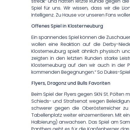
streak“ und hatten letzte Runde gegen die
Spiel für uns. Wir wissen, dass wir die L
Intelligenz. Zu Hause vor unseren Fans wollen
Offenes Spiel in Klosterneuburg
Ein spannendes Spiel können die Zuschauer
wollen eine Reaktion auf die Derby-Nie
Klosterneuburg spielt ähnlich physisch u
zeigten in den letzten Runden starke Le
Klosterneuburg auf den wir auch in der 
kommenden Begegnungen.“ So Dukes-Spieler
Flyers, Dragonz und Bulls Favoriten
Beim Spiel der Flyers gegen SKN St. Pölten 
Schieds- und Strafsenat wegen Beleidigung
schwerer gegen die Oberösterreicher zu
Tabellenplatz weiter einzementieren. Mit e
Halbierung) anwachsen. Das Spiel am Samst
Panthers geht es für die Kapfenberger dar