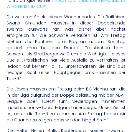
Fahrplan gibt es hier:
NACH DEM ENDE DER HINRUNDE: ES
WIRD ERNST IM CUP!
Die weiteren Spiele dieses Wochenendes: Die Raiffeisen
Swans Gmunden müssen in dieser Doppelrunde
zweimal auswärts ran, was bisher aber höchst
erfolgreich für die Schwäne verlaufen ist. Am Freitag
stehen die Panthers am Programm, am Sonntag
gastiert man bei den Druck.at Traiskirchen Lions.
Schwan Luis Streitberger weiß um die Wichtigkeit dieses
Duells: „Traiskirchen hat viele Ausfälle zu verkraften, ist
jedoch auf keinem Fall zu unterschätzen. Sie sind aus
heutiger Sicht unser Hauptgegner ums Erreichen der
Top-6.“
Die Löwen müssen am Freitag beim BC Vienna ran, die
in der Liga aufgrund der Doppelbelastung mit der ABA-
League aber zuletzt fünf Niederlagen hinnehmen
mussten. Lions-Guard Edgars Lasenbergs: „Unser Ziel ist
es, unter die Top-6 zu kommen. Am Freitag haben wir
die Chance zu zeigen, dass wir dort hingehören.“
Die Hefte Helfen Bulls Kapfenberg spielen zweimal