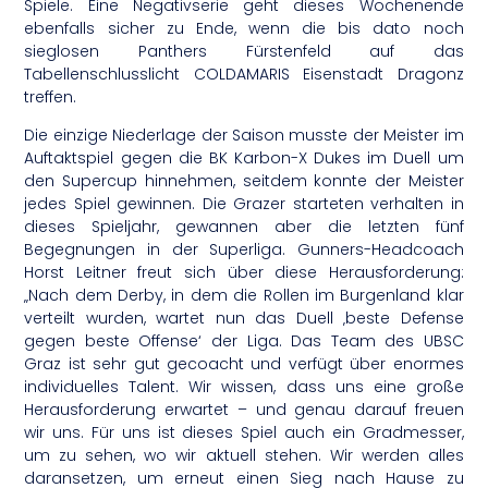
Spiele. Eine Negativserie geht dieses Wochenende
ebenfalls sicher zu Ende, wenn die bis dato noch
sieglosen Panthers Fürstenfeld auf das
Tabellenschlusslicht COLDAMARIS Eisenstadt Dragonz
treffen.
Die einzige Niederlage der Saison musste der Meister im
Auftaktspiel gegen die BK Karbon-X Dukes im Duell um
den Supercup hinnehmen, seitdem konnte der Meister
jedes Spiel gewinnen. Die Grazer starteten verhalten in
dieses Spieljahr, gewannen aber die letzten fünf
Begegnungen in der Superliga. Gunners-Headcoach
Horst Leitner freut sich über diese Herausforderung:
„Nach dem Derby, in dem die Rollen im Burgenland klar
verteilt wurden, wartet nun das Duell ‚beste Defense
gegen beste Offense‘ der Liga. Das Team des UBSC
Graz ist sehr gut gecoacht und verfügt über enormes
individuelles Talent. Wir wissen, dass uns eine große
Herausforderung erwartet – und genau darauf freuen
wir uns. Für uns ist dieses Spiel auch ein Gradmesser,
um zu sehen, wo wir aktuell stehen. Wir werden alles
daransetzen, um erneut einen Sieg nach Hause zu