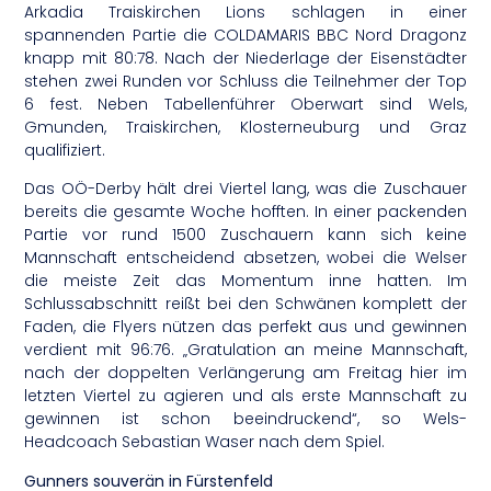
Arkadia Traiskirchen Lions schlagen in einer
spannenden Partie die COLDAMARIS BBC Nord Dragonz
knapp mit 80:78. Nach der Niederlage der Eisenstädter
stehen zwei Runden vor Schluss die Teilnehmer der Top
6 fest. Neben Tabellenführer Oberwart sind Wels,
Gmunden, Traiskirchen, Klosterneuburg und Graz
qualifiziert.
Das OÖ-Derby hält drei Viertel lang, was die Zuschauer
bereits die gesamte Woche hofften. In einer packenden
Partie vor rund 1500 Zuschauern kann sich keine
Mannschaft entscheidend absetzen, wobei die Welser
die meiste Zeit das Momentum inne hatten. Im
Schlussabschnitt reißt bei den Schwänen komplett der
Faden, die Flyers nützen das perfekt aus und gewinnen
verdient mit 96:76. „Gratulation an meine Mannschaft,
nach der doppelten Verlängerung am Freitag hier im
letzten Viertel zu agieren und als erste Mannschaft zu
gewinnen ist schon beeindruckend“, so Wels-
Headcoach Sebastian Waser nach dem Spiel.
Gunners souverän in Fürstenfeld