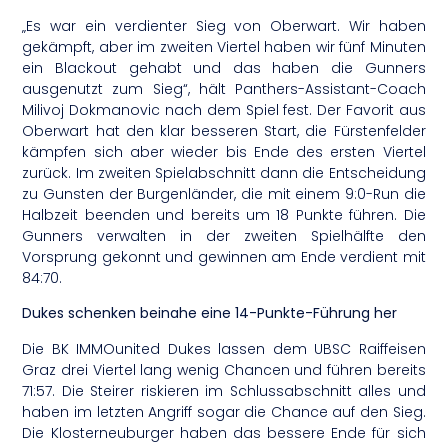
„Es war ein verdienter Sieg von Oberwart. Wir haben
gekämpft, aber im zweiten Viertel haben wir fünf Minuten
ein Blackout gehabt und das haben die Gunners
ausgenutzt zum Sieg“, hält Panthers-Assistant-Coach
Milivoj Dokmanovic nach dem Spiel fest. Der Favorit aus
Oberwart hat den klar besseren Start, die Fürstenfelder
kämpfen sich aber wieder bis Ende des ersten Viertel
zurück. Im zweiten Spielabschnitt dann die Entscheidung
zu Gunsten der Burgenländer, die mit einem 9:0-Run die
Halbzeit beenden und bereits um 18 Punkte führen. Die
Gunners verwalten in der zweiten Spielhälfte den
Vorsprung gekonnt und gewinnen am Ende verdient mit
84:70.
Dukes schenken beinahe eine 14-Punkte-Führung her
Die BK IMMOunited Dukes lassen dem UBSC Raiffeisen
Graz drei Viertel lang wenig Chancen und führen bereits
71:57. Die Steirer riskieren im Schlussabschnitt alles und
haben im letzten Angriff sogar die Chance auf den Sieg.
Die Klosterneuburger haben das bessere Ende für sich