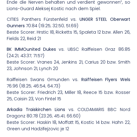
Ende die Nerven behalten und verdient gewonnen“, so
Lions-Guard Aleksej Kostic nach dem Spiel.
CITIES Panthers Fürstenfeld vs.
UNGER STEEL Oberwart
Gunners
70:84 (19:25; 32:50; 51:69)
Beste Scorer: Hrstic 18, Ricketts 15, Spaleta 12 bzw. Allen 26,
Fields 22, Reid 21
BK IMMOunited Dukes
vs. UBSC Raiffeisen Graz 86:85
(24:21; 43:37; 71:57)
Beste Scorer: Vranes 24, Jenkins 21, Carius 20 bzw. Smith
23, Johnson 21, Lynch 20
Raiffeisen Swans Gmunden vs.
Raiffeisen Flyers Wels
76:96 (18:25; 46:54; 64:73)
Beste Scorer: Friedrich 23, Miller 18, Reece 15 bzw. Rosser
25, Caisin 23, Von Fintel 15
Arkadia Traiskirchen Lions
vs. COLDAMARIS BBC Nord
Dragonz 80:78 (23:26; 45:41; 66:60)
Beste Scorer: Haskin 18, Moffatt 15, Kostic 14 bzw. Hahn 22,
Green und Hadzifejzovic je 12