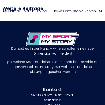
Weitere Beiträge
Fünfmal Gold für Tirol beim zweiten A-Cup Lead und Speed in Imst
Heiße Griffe, starke Nerven: Nachwuchs glänzt in Imst
Du hast es in der Hand – wir erschaffen eine neue
Dimension von Helden!
Egal welche Sportart deine Leidenschaft ist – erzähle der
ganzen Welt deine Story. Wir wollen, dass deine
Leistungen gesehen werden!
Kontakt
MY SPORT MY STORY GmbH
Bairbach 15