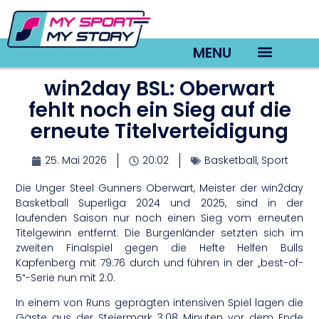
MENU
win2day BSL: Oberwart
TV22 Videos
fehlt noch ein Sieg auf die
erneute Titelverteidigung
25. Mai 2026
20:02
Basketball
,
Sport
Die Unger Steel Gunners Oberwart, Meister der win2day
Basketball Superliga 2024 und 2025, sind in der
laufenden Saison nur noch einen Sieg vom erneuten
Titelgewinn entfernt. Die Burgenländer setzten sich im
zweiten Finalspiel gegen die Hefte Helfen Bulls
Kapfenberg mit 79:76 durch und führen in der „best-of-
5“-Serie nun mit 2:0.
In einem von Runs geprägten intensiven Spiel lagen die
Gäste aus der Steiermark 3:08 Minuten vor dem Ende