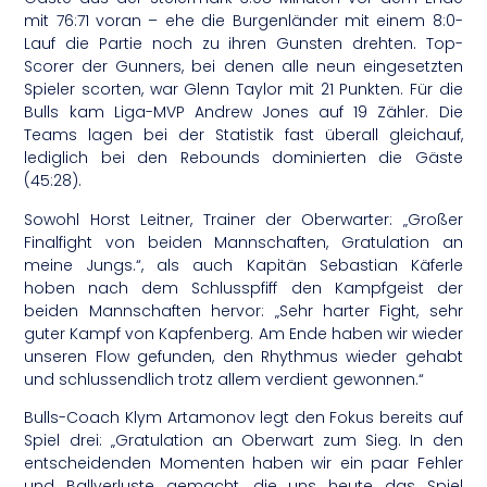
mit 76:71 voran – ehe die Burgenländer mit einem 8:0-
Lauf die Partie noch zu ihren Gunsten drehten. Top-
Scorer der Gunners, bei denen alle neun eingesetzten
Spieler scorten, war Glenn Taylor mit 21 Punkten. Für die
Bulls kam Liga-MVP Andrew Jones auf 19 Zähler. Die
Teams lagen bei der Statistik fast überall gleichauf,
lediglich bei den Rebounds dominierten die Gäste
(45:28).
Sowohl Horst Leitner, Trainer der Oberwarter: „Großer
Finalfight von beiden Mannschaften, Gratulation an
meine Jungs.“, als auch Kapitän Sebastian Käferle
hoben nach dem Schlusspfiff den Kampfgeist der
beiden Mannschaften hervor: „Sehr harter Fight, sehr
guter Kampf von Kapfenberg. Am Ende haben wir wieder
unseren Flow gefunden, den Rhythmus wieder gehabt
und schlussendlich trotz allem verdient gewonnen.“
Bulls-Coach Klym Artamonov legt den Fokus bereits auf
Spiel drei: „Gratulation an Oberwart zum Sieg. In den
entscheidenden Momenten haben wir ein paar Fehler
und Ballverluste gemacht, die uns heute das Spiel