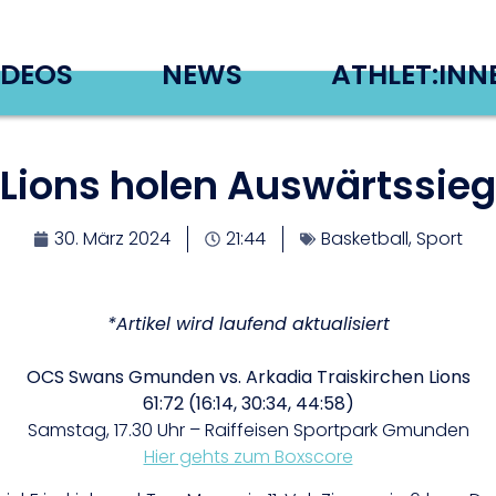
IDEOS
NEWS
ATHLET:INN
 Lions holen Auswärtssieg
30. März 2024
21:44
Basketball
,
Sport
*Artikel wird laufend aktualisiert
OCS Swans Gmunden
vs.
Arkadia Traiskirchen Lions
61:72 (16:14, 30:34, 44:58)
Samstag, 17.30 Uhr – Raiffeisen Sportpark Gmunden
Hier gehts zum Boxscore