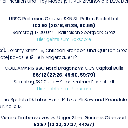
aniel Friedrich und Trey Moses je 11, Vuk Zivanovic 6 bzw. 
UBSC Raiffeisen Graz vs. SKN St. Pölten Basketball
103:92 (30:18, 61:39, 80:65)
Samstag, 17.30 Uhr – Raiffeisen Sportpark, Graz
Hier gehts zum Boxscore
Ass), Jeremy Smith 18, Christian Brandon und Quinton G
tej Kavas je 19, Felix Angerbauer 12.
COLDAMARIS BBC Nord Dragonz vs. OCS Capital Bulls
86:112 (27:26, 45:50, 59:79)
Samstag, 18.00 Uhr – Sportzentrum Eisenstadt
Hier gehts zum Boxscore
ario Spaleta 18, Lukas Hahn 14 bzw. Ali Sow und Reaudale 
King je 12.
Vienna Timberwolves vs. Unger Steel Gunners Oberwart
52:97 (13:20, 27:37, 44:67)