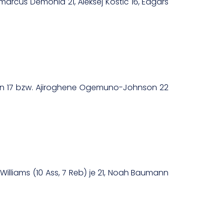
Demarcus Demonia 21, Aleksej Kostic 16, Edgars
reen 17 bzw. Ajiroghene Ogemuno-Johnson 22
Williams (10 Ass, 7 Reb) je 21, Noah Baumann