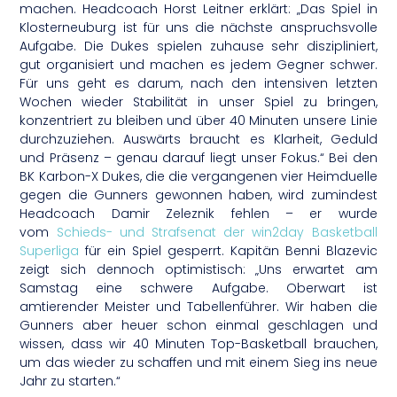
machen. Headcoach Horst Leitner erklärt: „Das Spiel in
Klosterneuburg ist für uns die nächste anspruchsvolle
Aufgabe. Die Dukes spielen zuhause sehr diszipliniert,
gut organisiert und machen es jedem Gegner schwer.
Für uns geht es darum, nach den intensiven letzten
Wochen wieder Stabilität in unser Spiel zu bringen,
konzentriert zu bleiben und über 40 Minuten unsere Linie
durchzuziehen. Auswärts braucht es Klarheit, Geduld
und Präsenz – genau darauf liegt unser Fokus.“ Bei den
BK Karbon-X Dukes, die die vergangenen vier Heimduelle
gegen die Gunners gewonnen haben, wird zumindest
Headcoach Damir Zeleznik fehlen – er wurde
vom
Schieds- und Strafsenat der win2day Basketball
Superliga
für ein Spiel gesperrt. Kapitän Benni Blazevic
zeigt sich dennoch optimistisch: „Uns erwartet am
Samstag eine schwere Aufgabe. Oberwart ist
amtierender Meister und Tabellenführer. Wir haben die
Gunners aber heuer schon einmal geschlagen und
wissen, dass wir 40 Minuten Top-Basketball brauchen,
um das wieder zu schaffen und mit einem Sieg ins neue
Jahr zu starten.“