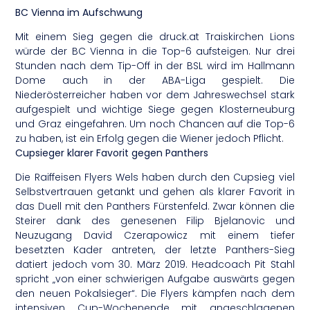
BC Vienna im Aufschwung
Mit einem Sieg gegen die druck.at Traiskirchen Lions
würde der BC Vienna in die Top-6 aufsteigen. Nur drei
Stunden nach dem Tip-Off in der BSL wird im Hallmann
Dome auch in der ABA-Liga gespielt. Die
Niederösterreicher haben vor dem Jahreswechsel stark
aufgespielt und wichtige Siege gegen Klosterneuburg
und Graz eingefahren. Um noch Chancen auf die Top-6
zu haben, ist ein Erfolg gegen die Wiener jedoch Pflicht.
Cupsieger klarer Favorit gegen Panthers
Die Raiffeisen Flyers Wels haben durch den Cupsieg viel
Selbstvertrauen getankt und gehen als klarer Favorit in
das Duell mit den Panthers Fürstenfeld. Zwar können die
Steirer dank des genesenen Filip Bjelanovic und
Neuzugang David Czerapowicz mit einem tiefer
besetzten Kader antreten, der letzte Panthers-Sieg
datiert jedoch vom 30. März 2019. Headcoach Pit Stahl
spricht „von einer schwierigen Aufgabe auswärts gegen
den neuen Pokalsieger“. Die Flyers kämpfen nach dem
intensiven Cup-Wochenende mit angeschlagenen