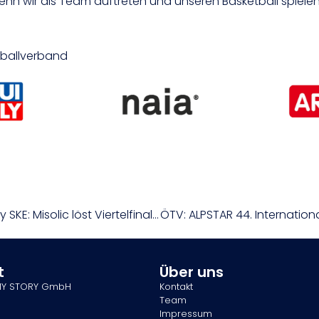
nn wir als Team auftreten und unseren Basketball spielen
etballverband
ÖTV: Danube Upper Austria Open powered by SKE: Misolic löst Viertelfinalticket
t
Über uns
MY STORY GmbH
Kontakt
Team
Impressum