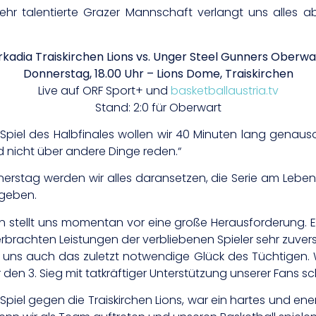
ehr talentierte Grazer Mannschaft verlangt uns alles
rkadia Traiskirchen Lions vs. Unger Steel Gunners Oberwa
Donnerstag, 18.00 Uhr – Lions Dome, Traiskirchen
Live auf ORF Sport+ und
basketballaustria.tv
Stand: 2:0 für Oberwart
n Spiel des Halbfinales wollen wir 40 Minuten lang gena
d nicht über andere Dinge reden.“
rstag werden wir alles daransetzen, die Serie am Lebe
 geben.
an stellt uns momentan vor eine große Herausforderung. Es
rbrachten Leistungen der verbliebenen Spieler sehr zuver
uns auch das zuletzt notwendige Glück des Tüchtigen. 
en 3. Sieg mit tatkräftiger Unterstützung unserer Fans s
Spiel gegen die Traiskirchen Lions, war ein hartes und ener