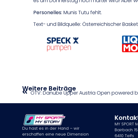
es am Donnerstag noch härter wird! Aber we
Personelles
: Munis Tutu fehlt.
Text- und Bildquelle: Österreichischer Bask
Weitere Beiträge
Kontak
MY SPORT 
Du hast es in der Hand – wir
Bairbach 15
erschaffen eine neue Dimension
6410 Telfs