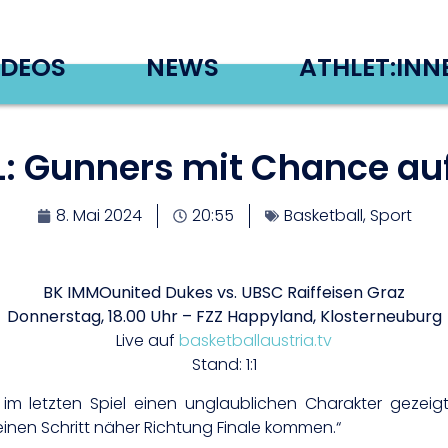
IDEOS
NEWS
ATHLET:INN
: Gunners mit Chance auf
8. Mai 2024
20:55
Basketball
,
Sport
BK IMMOunited Dukes
vs.
UBSC Raiffeisen Graz
Donnerstag, 18.00 Uhr – FZZ Happyland, Klosterneuburg
Live auf
basketballaustria.tv
Stand: 1:1
im letzten Spiel einen unglaublichen Charakter gezeig
 einen Schritt näher Richtung Finale kommen.“