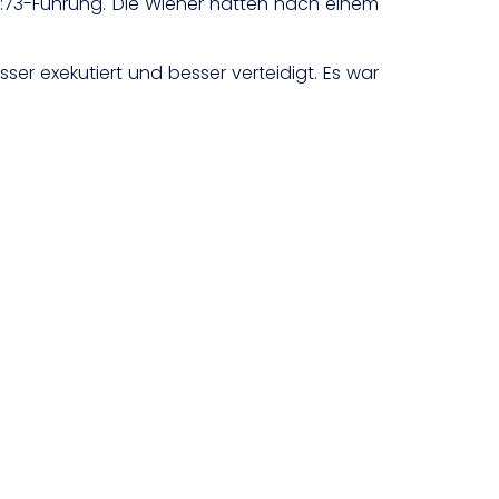
74:73-Führung. Die Wiener hatten nach einem
ser exekutiert und besser verteidigt. Es war