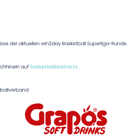
isse der aktuellen win2day Basketball Superliga-Runde.
achhinein auf
basketballaustria.tv
.
etballverband