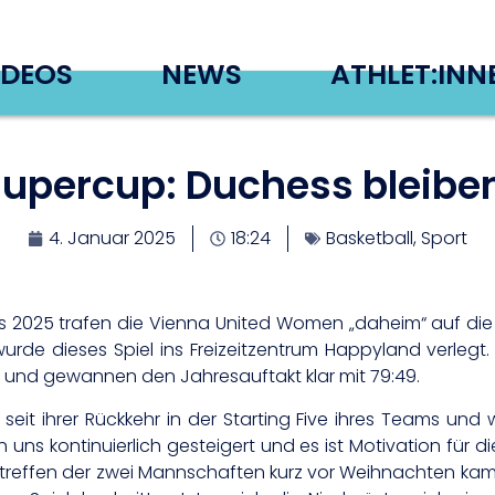
IDEOS
NEWS
ATHLET:INN
Supercup: Duchess bleibe
4. Januar 2025
18:24
Basketball
,
Sport
s 2025 trafen die Vienna United Women „daheim“ auf die
urde dieses Spiel ins Freizeitzentrum Happyland verlegt.
 und gewannen den Jahresauftakt klar mit 79:49.
eit ihrer Rückkehr in der Starting Five ihres Teams und 
n uns kontinuierlich gesteigert und es ist Motivation für
ertreffen der zwei Mannschaften kurz vor Weihnachten ka