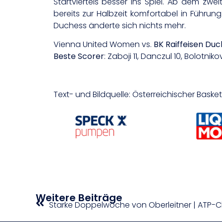
Startviertels besser ins Spiel. Ab dem zw
bereits zur Halbzeit komfortabel in Führun
Duchess änderte sich nichts mehr.
Vienna United Women vs.
BK Raiffeisen Duc
Beste Scorer
: Zaboji 11, Danczul 10, Bolotni
Text- und Bildquelle: Österreichischer Bask
Weitere Beiträge
Starke Doppelwoche von Oberleitner | ATP-C