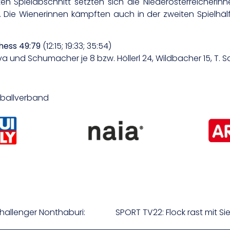
eiten Spielabschnitt setzten sich die Niederösterreicher
g. Die Wienerinnen kämpften auch in der zweiten Spielhälf
hess 49:79
(12:15; 19:33; 35:54)
kova und Schumacher je 8 bzw. Höllerl 24, Wildbacher 15, T. 
etballverband
hallenger Nonthaburi: