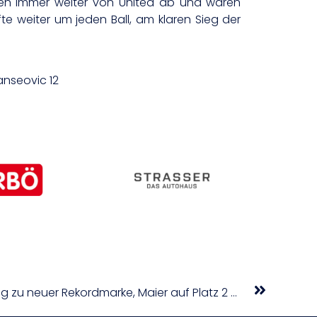
innen immer weiter von United ab und waren
te weiter um jeden Ball, am klaren Sieg der
Sanseovic 12
SPORT TV22: Flock rast mit Sieg zu neuer Rekordmarke, Maier auf Platz 2 mit bestem Karriereergebnis