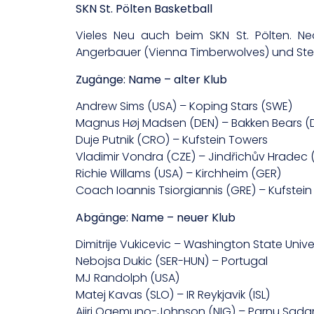
SKN St. Pölten Basketball
Vieles Neu auch beim SKN St. Pölten. Ne
Angerbauer (Vienna Timberwolves) und Ste
Zugänge: Name – alter Klub
Andrew Sims (USA) – Koping Stars (SWE)
Magnus Høj Madsen (DEN) – Bakken Bears (
Duje Putnik (CRO) – Kufstein Towers
Vladimir Vondra (CZE) – Jindřichův Hradec 
Richie Willams (USA) – Kirchheim (GER)
Coach Ioannis Tsiorgiannis (GRE) – Kufstei
Abgänge: Name – neuer Klub
Dimitrije Vukicevic – Washington State Unive
Nebojsa Dukic (SER-HUN) – Portugal
MJ Randolph (USA)
Matej Kavas (SLO) – IR Reykjavik (ISL)
Ajiri Ogemuno-Johnson (NIG) – Parnu Sada