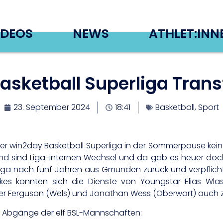
IDEOS
NEWS
ATHLET:INN
asketball Superliga Trans
23. September 2024
18:41
Basketball
,
Sport
win2day Basketball Superliga in der Sommerpause keine S
d sind Liga-internen Wechsel und da gab es heuer doch e
r Liga nach fünf Jahren aus Gmunden zurück und verpfli
kes konnten sich die Dienste von Youngstar Elias Wla
er Ferguson (Wels) und Jonathan Wess (Oberwart) auch z
nd Abgänge der elf BSL-Mannschaften: