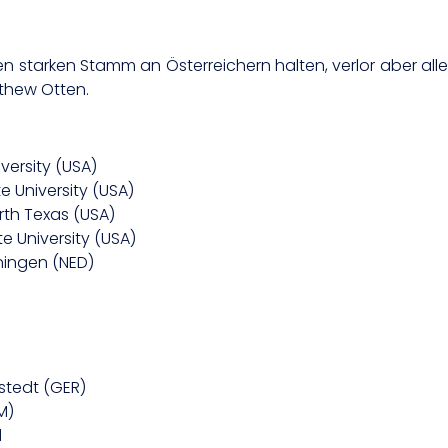
n starken Stamm an Österreichern halten, verlor aber alle
thew Otten.
versity (USA)
e University (USA)
orth Texas (USA)
 University (USA)
ningen (NED)
rstedt (GER)
M)
d