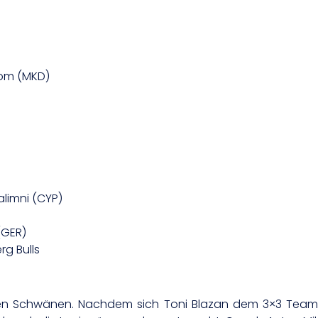
rom (MKD)
alimni (CYP)
(GER)
g Bulls
r den Schwänen. Nachdem sich Toni Blazan dem 3×3 Tea