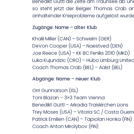
Benedikt Güttl die Zelte am Traunsee ab u
so steht jetzt der Belgier Thomas Crab a
anhaltender Knieprobleme aufgelöst wurde
Zugänge: Name – alter Klub
Khalil Miller (CAN) – Schwelm (GER)
DeVon Cooper (USA) – Naestved (DEN)
Joe Reece (USA) – KK BC Feniks 2010 (MKD)
Luka Kujundzic (CRO) – Hubo Limburg United
Coach Thomas Crab (BEL) – Aalst (BEL)
Abgänge: Name – neuer Klub
Orri Gunnarson (ISL)
Toni Blazan – 3×3 Team Vienna
Benedikt Güttl – Arkadia Traiskirchen Lions
Trey Moses (USA) – Vitoria SC / Costa Guerre
Patrick Emilien (CAN) – Tapiolan Honka (FIN)
Coach Anton Mirolybov (FIN)