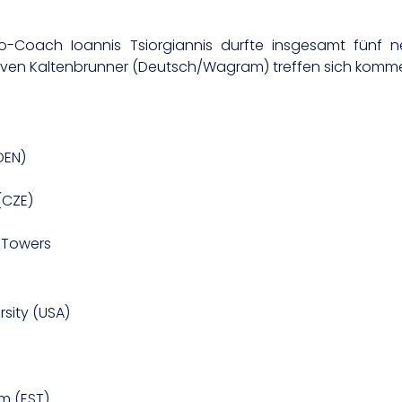
o-Coach Ioannis Tsiorgiannis durfte insgesamt fünf ne
ven Kaltenbrunner (Deutsch/Wagram) treffen sich kommen
DEN)
(CZE)
n Towers
rsity (USA)
m (EST)