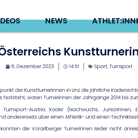
IDEOS
NEWS
ATHLET:INN
n Österreichs Kunstturner
6. Dezember 2023
14:51
Sport
,
Turnsport
nkt der Kunstturnerinnen in Linz die jährliche Kadersich
ts feststeht, waren Turnerinnen der Jahrgänge 2014 bis zum
urnsport-Austria Kader (Nachwuchs, Juniorinnen, Eli
ndererseits über einen Athletik- und einen Techniktest
ten die Vorarlberger Turnerinnen leider nicht anreise